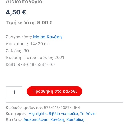
Διακοπολόγιο
Original
Η
4,50
€
price
τρέχουσα
Τιμή εκδότη: 9,00 €
was:
τιμή
Συγγραφέας:
Μαίρη Κανάκη
7,20 €.
είναι:
Διαστάσεις: 14×20 εκ
Σελίδες: 90
4,50 €.
Έκδοση: Πάτρα, Ιούνιος 2021
ISBN: 978-618-5387-46-
Διακοπολόγιο
Προσθήκη στο καλάθι
ποσότητα
Κωδικός προϊόντος:
978-618-5387-46-4
Κατηγορίες:
Highlights
,
Βιβλία για παιδιά
,
Το Δόντι
Ετικέτες:
Διακοπολόγιο
,
Κανάκη
,
Κυκλάδες