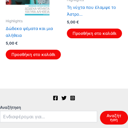
Τη νύχτα που έλαμψε το
Άστρο…
Highlights
Original
Η
5,00
€
price
τρέχουσα
Δώδεκα ψέματα και μια
was:
τιμή
Προσθήκη στο καλάθι
αλήθεια
8,00 €.
είναι:
5,00 €.
Original
Η
5,00
€
price
τρέχουσα
was:
τιμή
Προσθήκη στο καλάθι
8,00 €.
είναι:
5,00 €.
Αναζήτηση
Αναζήτ
ηση