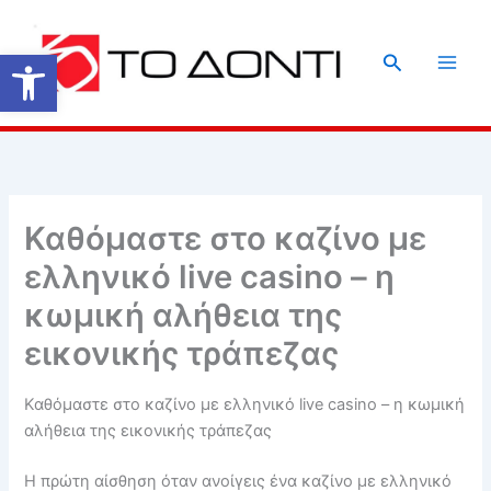
Μετάβαση
στο
Ανοίξτε τη γραμμή εργαλείων
Αναζήτηση
περιεχόμενο
Καθόμαστε στο καζίνο με
ελληνικό live casino – η
κωμική αλήθεια της
εικονικής τράπεζας
Καθόμαστε στο καζίνο με ελληνικό live casino – η κωμική
αλήθεια της εικονικής τράπεζας
Η πρώτη αίσθηση όταν ανοίγεις ένα καζίνο με ελληνικό