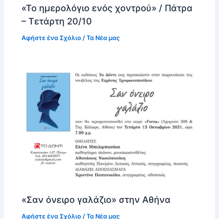
«Το ημερολόγιο ενός χοντρού» / Πάτρα
– Τετάρτη 20/10
Αφήστε ένα Σχόλιο
/
Τα Νέα μας
«Σαν όνειρο γαλάζιο» στην Αθήνα
Αφήστε ένα Σχόλιο
/
Τα Νέα μας