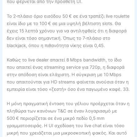
που φέρνεται από την πρόσθετη UI.
Το 2‑πλάσιο όριο εισόδου 50 € σε ένα τραπέζι live roulette
είναι ίδιο με το 100 € σε μια υψηλή βέλτιστη slots. Θα
έχεις 15 λεπτά χρόνου για να αντιληφθείς ότι η διαφορά
δεν είναι τόσο σημαντική. Όπως το 7‑πλάσιο στο
blackjack, όπου η πιθανότητα νίκης είναι 0,45.
Καθώς το live dealer απαιτεί 8 Mbps bandwidth, το ίδιο
που απαιτεί ένας streaming service για 720p, η διαφορά
στην απόδοση είναι ελάχιστη. Η σύγκριση με 10 Mbps
που απαιτούνται για HD streams φαίνεται ανούσια όταν η
εμπειρία είναι τόσο «ζεστή» όσο ένα παγωμένο καφέ. 33.
Η μόνη πραγματική ένταση του γέλιου προέρχεται όταν η
πληθώρα των κανόνων T&C σε έναν λογαριασμό με
500 € περιορίζεται σε ένα μικρό πεδίο 0,5 mm
γραμματοσειράς. Η UI σχεδίαση του live chat είναι τόσο
μικρή που χρειάζεται μια μικροσκοπική φακός. Και αυτό