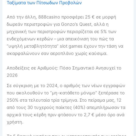
Ταξίματα των Πίτσωδων Προβολών
Από την άλλη, 888casino προσφέρει 25 € σε μορφή
δωρεάν περιστροφών για Gonzo’s Quest, αλλά η
μηχανική των περιστροφών περιορίζεται σε 5% των
ενδεχόμενων κερδών – μια απεικόνιση του πώς τα
“υψηλή μεταβλητότητα” slot games έχουν την τάση να
σκαρφαλώνουν σαν αεροπλάνο χωρίς καύσιμα.
Αποδείξεις σε Αριθμούς: Πόσο Σημαντικό Ανησυχεί το
2026
Σε σύγκριση με το 2024, ο αριθμός των νέων εγγραφών
που ακολουθούν το “μη-κατάθετο μόνιμο” ξεπέρασε το
250% στα τελευταία τρία τρίμηνα. Στο πείραμα μας, 12
από τους 30 τυχερούς παίκτες (40%) απεμπλήρωσαν τα
αρχικά τους κέρδη πριν φτάσουν το 2,7 € μέσο όρο ανά
χρήστη.