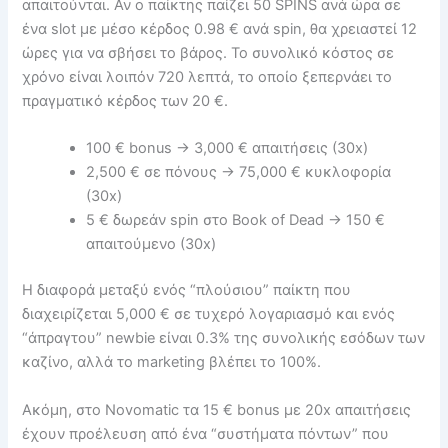
απαιτούνται. Αν ο παίκτης παίζει 50 SPINS ανά ώρα σε
ένα slot με μέσο κέρδος 0.98 € ανά spin, θα χρειαστεί 12
ώρες για να σβήσει το βάρος. Το συνολικό κόστος σε
χρόνο είναι λοιπόν 720 λεπτά, το οποίο ξεπερνάει το
πραγματικό κέρδος των 20 €.
100 € bonus → 3,000 € απαιτήσεις (30x)
2,500 € σε πόνους → 75,000 € κυκλοφορία
(30x)
5 € δωρεάν spin στο Book of Dead → 150 €
απαιτούμενο (30x)
Η διαφορά μεταξύ ενός “πλούσιου” παίκτη που
διαχειρίζεται 5,000 € σε τυχερό λογαριασμό και ενός
“άπραγτου” newbie είναι 0.3% της συνολικής εσόδων των
καζίνο, αλλά το marketing βλέπει το 100%.
Ακόμη, στο Novomatic τα 15 € bonus με 20x απαιτήσεις
έχουν προέλευση από ένα “συστήματα πόντων” που