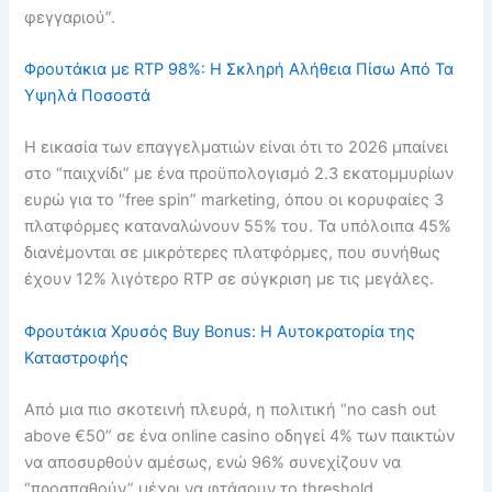
φεγγαριού”.
Φρουτάκια με RTP 98%: Η Σκληρή Αλήθεια Πίσω Από Τα
Υψηλά Ποσοστά
Η εικασία των επαγγελματιών είναι ότι το 2026 μπαίνει
στο “παιχνίδι” με ένα προϋπολογισμό 2.3 εκατομμυρίων
ευρώ για το “free spin” marketing, όπου οι κορυφαίες 3
πλατφόρμες καταναλώνουν 55% του. Τα υπόλοιπα 45%
διανέμονται σε μικρότερες πλατφόρμες, που συνήθως
έχουν 12% λιγότερο RTP σε σύγκριση με τις μεγάλες.
Φρουτάκια Χρυσός Buy Bonus: Η Αυτοκρατορία της
Καταστροφής
Από μια πιο σκοτεινή πλευρά, η πολιτική “no cash out
above €50” σε ένα online casino οδηγεί 4% των παικτών
να αποσυρθούν αμέσως, ενώ 96% συνεχίζουν να
“προσπαθούν” μέχρι να φτάσουν το threshold.