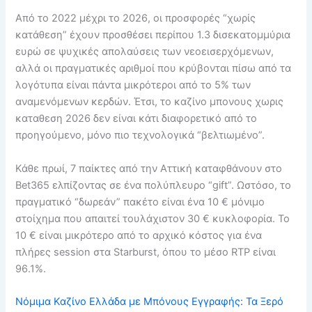
Από το 2022 μέχρι το 2026, οι προσφορές “χωρίς
κατάθεση” έχουν προσθέσει περίπου 1.3 δισεκατομμύρια
ευρώ σε ψυχικές απολαύσεις των νεοεισερχόμενων,
αλλά οι πραγματικές αριθμοί που κρύβονται πίσω από τα
λογότυπα είναι πάντα μικρότεροι από το 5% των
αναμενόμενων κερδών. Έτσι, το καζίνο μπονους χωρις
καταθεση 2026 δεν είναι κάτι διαφορετικό από το
προηγούμενο, μόνο πιο τεχνολογικά “βελτιωμένο”.
Κάθε πρωί, 7 παίκτες από την Αττική καταφθάνουν στο
Bet365 ελπίζοντας σε ένα πολύπλευρο “gift”. Ωστόσο, το
πραγματικό “δωρεάν” πακέτο είναι ένα 10 € μόνιμο
στοίχημα που απαιτεί τουλάχιστον 30 € κυκλοφορία. Το
10 € είναι μικρότερο από το αρχικό κόστος για ένα
πλήρες session στα Starburst, όπου το μέσο RTP είναι
96.1%.
Νόμιμα Καζίνο Ελλάδα με Μπόνους Εγγραφής: Τα Ξερό