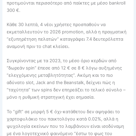
προτιμούνται περισσότερο από παίκτες με μέσο bankroll
300 €.
Κάθε 30 λεπτά, 4 νέοι χρήστες προσπαθούν να
εκμεταλλευτούν το 2026 promotion, αλλά η πραγματική
“εξυπηρέτηση πελατών” καταγράφει 7.4 δευτερόλεπτα
αναμονή πριν το chat κλείσει.
Συγκρίνοντας με τα 2023, το μέσο όριο κερδών από
“δωρεάν spin” έπεσε από 12 € σε 8 € λόγω αυξημένης
“ελεγχόμενης μεταβλητότητας”. Ακόμη και το πιο
αδύνατο slot, Jack and the Beanstalk, δείχνει πώς η
“ταχύτητα” των spins δεν επηρεάζει το τελικό σύνολο –
μόνο η ρυθμική στρατηγική έχει σημασία.
Το “gift” σε μορφή 5 € όχι-κατάθετου δεν αψηφάει το
χαρτοφυλάκιο του παικτολόγου κατά 0.02%, αλλά η
ψυχολογία εκείνων που το λαμβάνουν είναι ισοδύναμη
με ένα λογοτεχνικό φαινόμενο “έστω το φως του