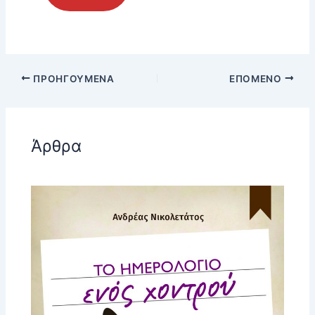
ΠΡΟΗΓΟΎΜΕΝΑ
ΕΠΌΜΕΝΟ
Άρθρα