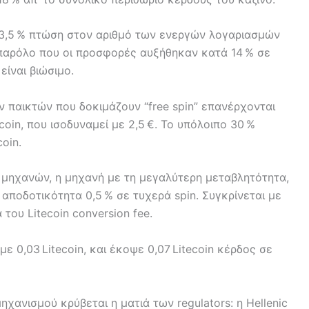
 3,5 % πτώση στον αριθμό των ενεργών λογαριασμών
 παρόλο που οι προσφορές αυξήθηκαν κατά 14 % σε
είναι βιώσιμο.
ων παικτών που δοκιμάζουν “free spin” επανέρχονται
coin, που ισοδυναμεί με 2,5 €. Το υπόλοιπο 30 %
oin.
 μηχανών, η μηχανή με τη μεγαλύτερη μεταβλητότητα,
ε αποδοτικότητα 0,5 % σε τυχερά spin. Συγκρίνεται με
 του Litecoin conversion fee.
ε 0,03 Litecoin, και έκοψε 0,07 Litecoin κέρδος σε
ανισμού κρύβεται η ματιά των regulators: η Hellenic