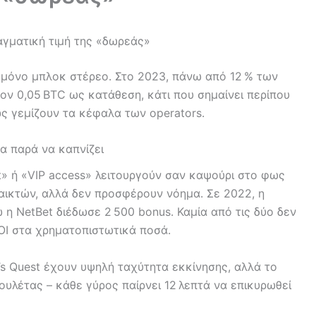
αγματική τιμή της «δωρεάς»
ι μόνο μπλοκ στέρεο. Στο 2023, πάνω από 12 % των
ον 0,05 BTC ως κατάθεση, κάτι που σημαίνει περίπου
λώς γεμίζουν τα κέφαλα των operators.
α παρά να καπνίζει
ft» ή «VIP access» λειτουργούν σαν καψούρι στο φως
αικτών, αλλά δεν προσφέρουν νόημα. Σε 2022, η
 η NetBet διέδωσε 2 500 bonus. Καμία από τις δύο δεν
OI στα χρηματοπιστωτικά ποσά.
o’s Quest έχουν υψηλή ταχύτητα εκκίνησης, αλλά το
ρουλέτας – κάθε γύρος παίρνει 12 λεπτά να επικυρωθεί