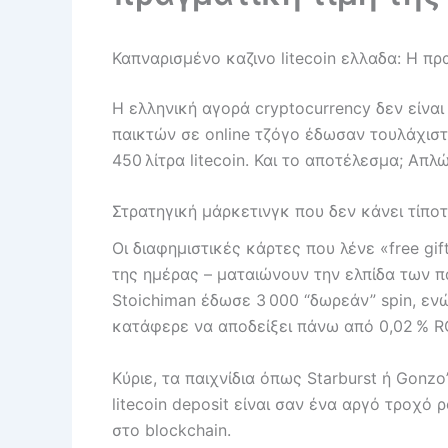
Καπναρισμένο καζινο litecoin ελλαδα: Η πρ
Η ελληνική αγορά cryptocurrency δεν είνα
παικτών σε online τζόγο έδωσαν τουλάχιστ
450 λίτρα litecoin. Και το αποτέλεσμα; Απ
Στρατηγική μάρκετινγκ που δεν κάνει τίποτ
Οι διαφημιστικές κάρτες που λένε «free gi
της ημέρας – ματαιώνουν την ελπίδα των π
Stoichiman έδωσε 3 000 “δωρεάν” spin, ενώ
κατάφερε να αποδείξει πάνω από 0,02 % R
Κύριε, τα παιχνίδια όπως Starburst ή Gonz
litecoin deposit είναι σαν ένα αργό τροχό 
στο blockchain.