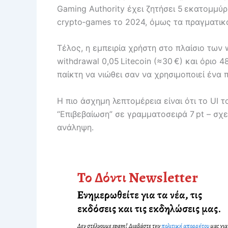
Gaming Authority έχει ζητήσει 5 εκατομμύ
crypto‑games το 2024, όμως τα πραγματικά
Τέλος, η εμπειρία χρήστη στο πλαίσιο των 
withdrawal 0,05 Litecoin (≈30 €) και όριο
παίκτη να νιώθει σαν να χρησιμοποιεί ένα π
Η πιο άσχημη λεπτομέρεια είναι ότι το UI 
“Επιβεβαίωση” σε γραμματοσειρά 7 pt – σχ
ανάληψη.
Το Δόντι Newsletter
Ενημερωθείτε για τα νέα, τις
εκδόσεις και τις εκδηλώσεις μας
.
Δεν στέλνουμε spam! Διαβάστε την
πολιτική απορρήτου
μας για