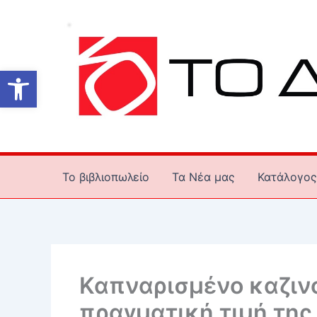
Μετάβαση
στο
περιεχόμενο
Ανοίξτε τη γραμμή εργαλείων
Το βιβλιοπωλείο
Τα Νέα μας
Κατάλογος
Καπναρισμένο καζινο 
πραγματική τιμή τη