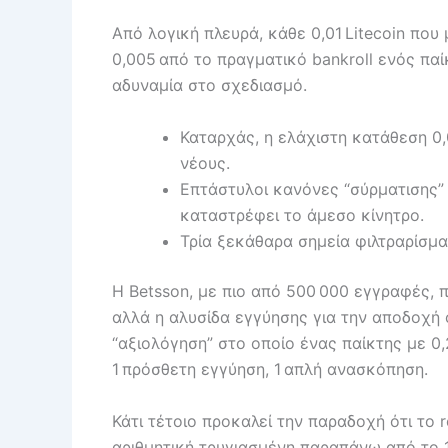
Από λογική πλευρά, κάθε 0,01 Litecoin που
0,005 από το πραγματικό bankroll ενός παί
αδυναμία στο σχεδιασμό.
Καταρχάς, η ελάχιστη κατάθεση 0,0
νέους.
Επτάστυλοι κανόνες “σύρματισης”
καταστρέφει το άμεσο κίνητρο.
Τρία ξεκάθαρα σημεία φιλτραρίσμα
Η Betsson, με πιο από 500 000 εγγραφές, 
αλλά η αλυσίδα εγγύησης για την αποδοχή c
“αξιολόγηση” στο οποίο ένας παίκτης με 0,
1 πρόσθετη εγγύηση, 1 απλή ανασκόπηση.
Κάτι τέτοιο προκαλεί την παραδοχή ότι το re
αριθμητική τρυγιασμένη παραπάνω από το 1