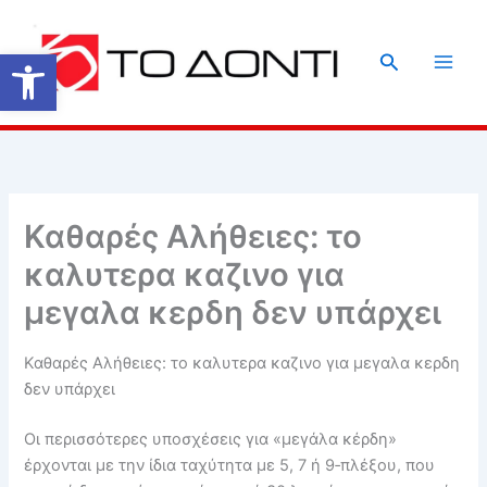
Μετάβαση
στο
Ανοίξτε τη γραμμή εργαλείων
Αναζήτηση
περιεχόμενο
Καθαρές Αλήθειες: το
καλυτερα καζινο για
μεγαλα κερδη δεν υπάρχει
Καθαρές Αλήθειες: το καλυτερα καζινο για μεγαλα κερδη
δεν υπάρχει
Οι περισσότερες υποσχέσεις για «μεγάλα κέρδη»
έρχονται με την ίδια ταχύτητα με 5, 7 ή 9‑πλέξου, που