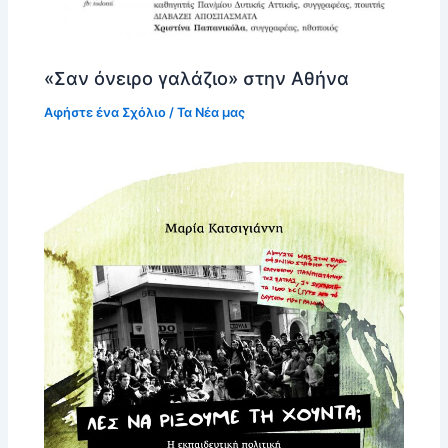
«Σαν όνειρο γαλάζιο» στην Αθήνα
Αφήστε ένα Σχόλιο
/
Τα Νέα μας