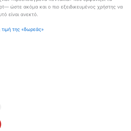
pt— ώστε ακόμα και ο πιο εξειδικευμένος χρήστης να
υτό είναι ανεκτό.
 τιμή της «δωρεάς»