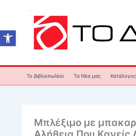
Μετάβαση
στο
περιεχόμενο
Ανοίξτε τη γραμμή εργαλείων
Το βιβλιοπωλείο
Τα Νέα μας
Κατάλογος
Μπλέξιμο με μπακαρ
Αλήθεια Που Κανείς 