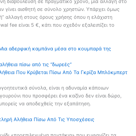
η διαβούλευση σε πραγματικό χρόνο, μια αλλαγή στο
ριν γίνει αισθητή σε σύνολο χρηστών. Υπάρχει όμως
ή” αλλαγή στους όρους χρήσης όπου η ελάχιστη
al fee είναι 5 €, κάτι που σχεδόν εξαλειπίζει το
 Μια αδερφική καμπάνα μέσα στο κουμπαρά της
αλήθεια πίσω από τις “δωρεές”
λήθεια Που Κρύβεται Πίσω Από Τα Γκρίζα Μπλόκμπερτ
γοητευτικά σύνολα, είναι η αδυναμία κάποιων
γουρούνι που προσφέρει ένα καζίνο δεν είναι δώρο,
μπορείς να αποδεχθείς την εξαπάτηση.
κληρή Αλήθεια Πίσω Από Τις Υποσχέσεις
ιχνίδι «προεπιλεγμένα ποντάκια» που εμφανίζει τα