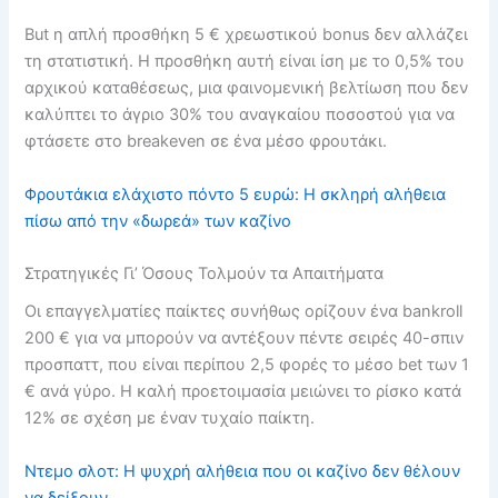
But η απλή προσθήκη 5 € χρεωστικού bonus δεν αλλάζει
τη στατιστική. Η προσθήκη αυτή είναι ίση με το 0,5% του
αρχικού καταθέσεως, μια φαινομενική βελτίωση που δεν
καλύπτει το άγριο 30% του αναγκαίου ποσοστού για να
φτάσετε στο breakeven σε ένα μέσο φρουτάκι.
Φρουτάκια ελάχιστο πόντο 5 ευρώ: Η σκληρή αλήθεια
πίσω από την «δωρεά» των καζίνο
Στρατηγικές Γι’ Όσους Τολμούν τα Απαιτήματα
Οι επαγγελματίες παίκτες συνήθως ορίζουν ένα bankroll
200 € για να μπορούν να αντέξουν πέντε σειρές 40-σπιν
πρoσπαττ, που είναι περίπου 2,5 φορές το μέσο bet των 1
€ ανά γύρο. Η καλή προετοιμασία μειώνει το ρίσκο κατά
12% σε σχέση με έναν τυχαίο παίκτη.
Ντεμο σλοτ: Η ψυχρή αλήθεια που οι καζίνο δεν θέλουν
να δείξουν