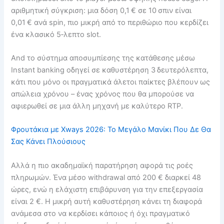
αριθμητική σύγκριση: μια δόση 0,1 € σε 10 σπιν είναι
0,01 € ανά spin, πιο μικρή από το περιθώριο που κερδίζει
ένα κλασικό 5‑λεπτο slot.
And το σύστημα αποσυμπίεσης της κατάθεσης μέσω
Instant banking οδηγεί σε καθυστέρηση 3 δευτερόλεπτα,
κάτι που μόνο οι πραγματικά άλετοι παίκτες βλέπουν ως
απώλεια χρόνου – ένας χρόνος που θα μπορούσε να
αφιερωθεί σε μια άλλη μηχανή με καλύτερο RTP.
Φρουτάκια με Xways 2026: Το Μεγάλο Μανίκι Που Δε Θα
Σας Κάνει Πλούσιους
Αλλά η πιο ακαδημαϊκή παρατήρηση αφορά τις ροές
πληρωμών. Ένα μέσο withdrawal από 200 € διαρκεί 48
ώρες, ενώ η ελάχιστη επιβάρυνση για την επεξεργασία
είναι 2 €. Η μικρή αυτή καθυστέρηση κάνει τη διαφορά
ανάμεσα στο να κερδίσει κάποιος ή όχι πραγματικό