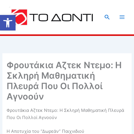
Μετάβαση
στο
Ανοίξτε τη γραμμή εργαλείων
Αναζήτηση
περιεχόμενο
Φρουτάκια Αζτεκ Ντεμο: Η
Σκληρή Μαθηματική
Πλευρά Που Οι Πολλοί
Αγνοούν
Φρουτάκια Αζτεκ Ντεμο: Η Σκληρή Μαθηματική Πλευρά
Που Οι Πολλοί Αγνοούν
Η Αποτυχία του “Δωρεάν” Παιχνιδιού