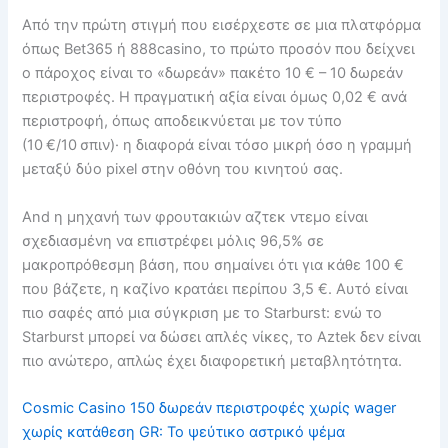
Από την πρώτη στιγμή που εισέρχεστε σε μια πλατφόρμα
όπως Bet365 ή 888casino, το πρώτο προσόν που δείχνει
ο πάροχος είναι το «δωρεάν» πακέτο 10 € – 10 δωρεάν
περιστροφές. Η πραγματική αξία είναι όμως 0,02 € ανά
περιστροφή, όπως αποδεικνύεται με τον τύπο
(10 €/10 σπιν)· η διαφορά είναι τόσο μικρή όσο η γραμμή
μεταξύ δύο pixel στην οθόνη του κινητού σας.
And η μηχανή των φρουτακιών αζτεκ ντεμο είναι
σχεδιασμένη να επιστρέφει μόλις 96,5% σε
μακροπρόθεσμη βάση, που σημαίνει ότι για κάθε 100 €
που βάζετε, η καζίνο κρατάει περίπου 3,5 €. Αυτό είναι
πιο σαφές από μια σύγκριση με το Starburst: ενώ το
Starburst μπορεί να δώσει απλές νίκες, το Aztek δεν είναι
πιο ανώτερο, απλώς έχει διαφορετική μεταβλητότητα.
Cosmic Casino 150 δωρεάν περιστροφές χωρίς wager
χωρίς κατάθεση GR: Το ψεύτικο αστρικό ψέμα