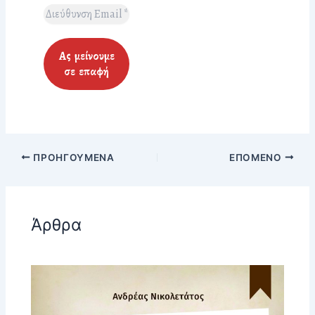
ΠΡΟΗΓΟΎΜΕΝΑ
ΕΠΌΜΕΝΟ
Άρθρα