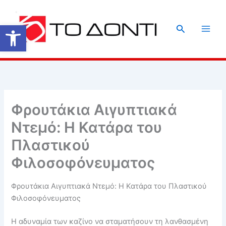
Μετάβαση
στο
Ανοίξτε τη γραμμή εργαλείων
Αναζήτηση
περιεχόμενο
Φρουτάκια Αιγυπτιακά
Ντεμό: Η Κατάρα του
Πλαστικού
Φιλοσοφόνευματος
Φρουτάκια Αιγυπτιακά Ντεμό: Η Κατάρα του Πλαστικού
Φιλοσοφόνευματος
Η αδυναμία των καζίνο να σταματήσουν τη λανθασμένη