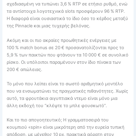
σχεδιασμένη να τυπώνει 3,6 % RTP σε ετήσιο ρυθμό, ενώ
τα αντίστοιχα λογοτεχνικά slots προσφέρουν 96 % RTP.
Η διαφορά είναι ουσιαστικά το ίδιο όσο το κέρδος μεταξύ
της Pinnacle και μιας τυχερής βελόνας.
Ακόμη και οι πιο ακραίες προωθητικές ενέργειες με
100 % match bonus σε 20 € προσανατολίζονται προς το
5,9 % των παικτών που φτάνουν τα 10 000 € σε συνολικό
ρίσκο. Οι υπόλοιποι παραμένουν στον ίδιο πίνακα των
200 € απώλειας.
Το μόνο που λείπει είναι το σωστό αριθμητικό μοντέλο
που να ενσωματώνει τις πραγματικές πιθανότητες. Χωρίς
αυτό, τα φρουτάκια αιγυπτιακά ντεμο είναι μόνο μια
άλλη εκδοχή του “κλέψτε το μπλε φουσκωτό”.
Και το πιο απογοητευτικό; Η γραμματοσειρά του
κουμπιού «spin» είναι μικρότερη από την ευρεία τυπική
απόδοση, με μέγεθος 10 px, πρακτικά αόρατη στον