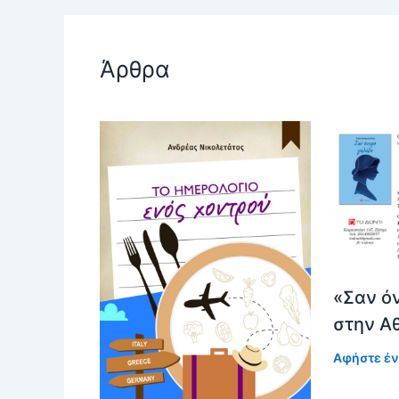
Άρθρα
«Σαν όν
στην Α
Αφήστε έν