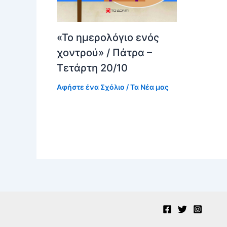
«Το ημερολόγιο ενός
χοντρού» / Πάτρα –
Τετάρτη 20/10
Αφήστε ένα Σχόλιο
/
Τα Νέα μας