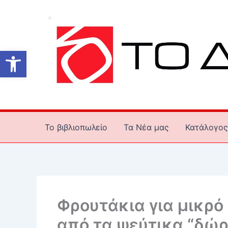
Μετάβαση
στο
περιεχόμενο
Ανοίξτε τη γραμμή εργαλείων
Το βιβλιοπωλείο
Τα Νέα μας
Κατάλογος
Φρουτάκια για μικρό
από τα ψεύτικα “δώρ