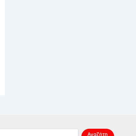
Αναζήτη