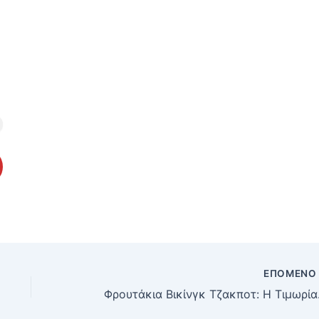
ΕΠΌΜΕΝ
Φρουτάκια Β