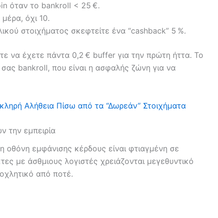
in όταν το bankroll < 25 €.
μέρα, όχι 10.
ικού στοιχήματος σκεφτείτε ένα “cashback” 5 %.
τε να έχετε πάντα 0,2 € buffer για την πρώτη ήττα. Το
 σας bankroll, που είναι η ασφαλής ζώνη για να
Σκληρή Αλήθεια Πίσω από τα “Δωρεάν” Στοιχήματα
ν την εμπειρία
η οθόνη εμφάνισης κέρδους είναι φτιαγμένη σε
κτες με άσθμιους λογιστές χρειάζονται μεγεθυντικό
νοχλητικό από ποτέ.