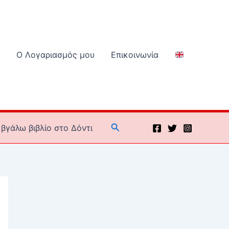
Ο Λογαριασμός μου
Επικοινωνία
Αναζήτηση
βγάλω βιβλίο στο Δόντι