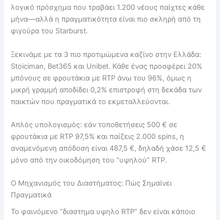
λογικό πρόσχημα που τραβάει 1.200 νέους παίχτες κάθε
μήνα—αλλά η πραγματικότητα είναι πιο σκληρή από τη
φιγούρα του Starburst.
Ξεκινάμε με τα 3 πιο προτιμώμενα καζίνο στην Ελλάδα:
Stoic​iman, Bet365 και Unibet. Κάθε ένας προσφέρει 20%
μπόνους σε φρουτάκια με RTP άνω του 96%, όμως η
μικρή γραμμή αποδίδει 0,2% επιστροφή στη δεκάδα των
παικτών που πραγματικά το εκμεταλλεύονται.
Απλός υπολογισμός: εάν τοποθετήσεις 500 € σε
φρουτάκια με RTP 97,5% και παίζεις 2.000 spins, η
αναμενόμενη απόδοση είναι 487,5 €, δηλαδή χάσε 12,5 €
μόνο από την οικοδόμηση του “υψηλού” RTP.
Ο Μηχανισμός του Διαστήματος: Πώς Σημαίνει
Πραγματικά
Το φαινόμενο “διαστημα υψηλο RTP” δεν είναι κάποιο