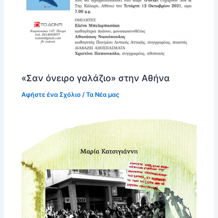
«Σαν όνειρο γαλάζιο» στην Αθήνα
Αφήστε ένα Σχόλιο
/
Τα Νέα μας