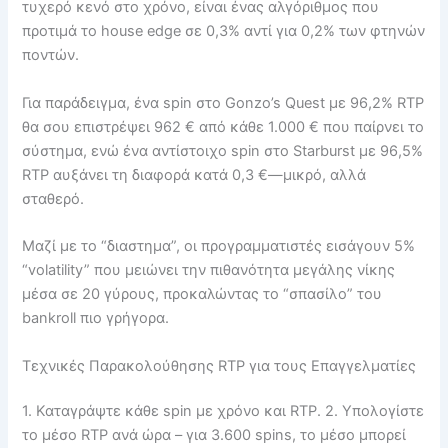
τυχερό κενό στο χρόνο, είναι ένας αλγόριθμος που
προτιμά το house edge σε 0,3% αντί για 0,2% των φτηνών
ποντών.
Για παράδειγμα, ένα spin στο Gonzo’s Quest με 96,2% RTP
θα σου επιστρέψει 962 € από κάθε 1.000 € που παίρνει το
σύστημα, ενώ ένα αντίστοιχο spin στο Starburst με 96,5%
RTP αυξάνει τη διαφορά κατά 0,3 €—μικρό, αλλά
σταθερό.
Μαζί με το “διαστημα”, οι προγραμματιστές εισάγουν 5%
“volatility” που μειώνει την πιθανότητα μεγάλης νίκης
μέσα σε 20 γύρους, προκαλώντας το “σπασίλο” του
bankroll πιο γρήγορα.
Τεχνικές Παρακολούθησης RTP για τους Επαγγελματίες
1. Καταγράψτε κάθε spin με χρόνο και RTP. 2. Υπολογίστε
το μέσο RTP ανά ώρα – για 3.600 spins, το μέσο μπορεί