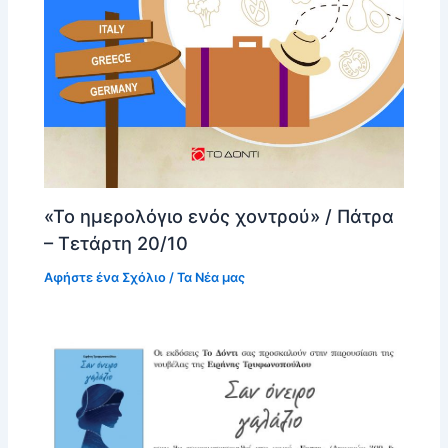
«Το ημερολόγιο ενός χοντρού» / Πάτρα
– Τετάρτη 20/10
Αφήστε ένα Σχόλιο
/
Τα Νέα μας