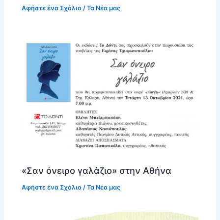
Αφήστε ένα Σχόλιο
/
Τα Νέα μας
«Σαν όνειρο γαλάζιο» στην Αθήνα
Αφήστε ένα Σχόλιο
/
Τα Νέα μας