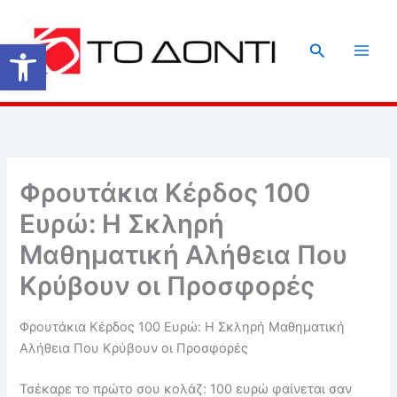
Μετάβαση
στο
Ανοίξτε τη γραμμή εργαλείων
Αναζήτηση
περιεχόμενο
Φρουτάκια Κέρδος 100
Ευρώ: Η Σκληρή
Μαθηματική Αλήθεια Που
Κρύβουν οι Προσφορές
Φρουτάκια Κέρδος 100 Ευρώ: Η Σκληρή Μαθηματική
Αλήθεια Που Κρύβουν οι Προσφορές
Τσέκαρε το πρώτο σου κολάζ: 100 ευρώ φαίνεται σαν