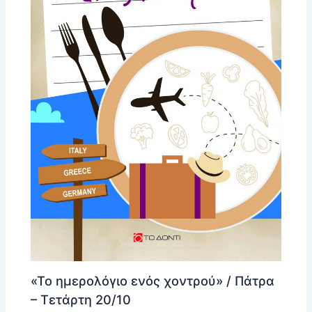
«Το ημερολόγιο ενός χοντρού» / Πάτρα
– Τετάρτη 20/10