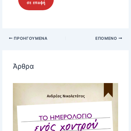
ΠΡΟΗΓΟΎΜΕΝΑ
ΕΠΌΜΕΝΟ
Άρθρα