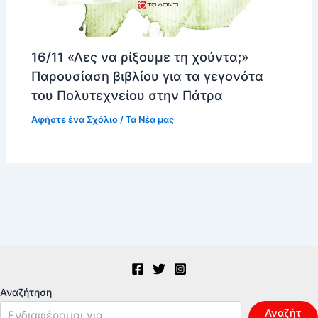
16/11 «Λες να ρίξουμε τη χούντα;»
Παρουσίαση βιβλίου για τα γεγονότα
του Πολυτεχνείου στην Πάτρα
Αφήστε ένα Σχόλιο
/
Τα Νέα μας
Αναζήτηση
Αναζήτ