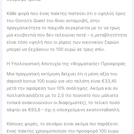
Κάθε φορά που ένας παίκτης πιστεύει ότι ο υψηλός όρος
του Gonzo’s Quest του δίνει ανταμοιβή, στην
πραγματικότητα το παιχνίδι συγκρίνεται με το να τρως
μια κουβεντιά που δεν τελειώνει ποτέ – η μεταβλητότητα
είναι τόσο υψηλή που οι ρίψεις των εικονικών ζαριών
μπορεί να ξεχάσουν το 100 ευρώ σε τρεις σπίν.
Η Υπολογιστική Αποτυχία της «Φορματικής» Προσφοράς
Μια πραγματική εκτίμηση δείχνει ότι η μέση αξία του
deposit bonus 100 ευρώ για νέο πελάτη είναι €33,45
μετά την αφαίρεση των 10% ανάληψης. Ακόμα και αν
πολλαπλασιάζετε με το 2,5 (το ποσοστό που μάλιστα
τυπικά ανακοινώνουν οι διαφημιστές), το τελικό ποσό
πέφτει σε €83,6 – όχι η υποσχεόμενη εκατονταδαπλή.
Κάποιες φορές, το σενάριο είναι ακόμα πιο παράξενο:
ένας παίκτης χρησιμοποίησε την προσφορά 100 ευρώ