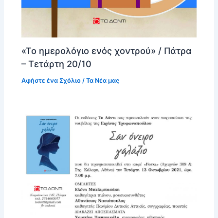
«Το ημερολόγιο ενός χοντρού» / Πάτρα
– Τετάρτη 20/10
Αφήστε ένα Σχόλιο
/
Τα Νέα μας