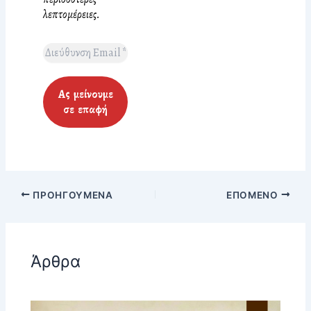
λεπτομέρειες.
ΠΡΟΗΓΟΎΜΕΝΑ
ΕΠΌΜΕΝΟ
Άρθρα