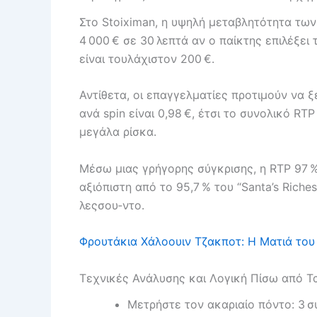
Στο Stoiximan, η υψηλή μεταβλητότητα τω
4 000 € σε 30 λεπτά αν ο παίκτης επιλέξει
είναι τουλάχιστον 200 €.
Αντίθετα, οι επαγγελματίες προτιμούν να ξ
ανά spin είναι 0,98 €, έτσι το συνολικό RT
μεγάλα ρίσκα.
Μέσω μιας γρήγορης σύγκρισης, η RTP 97 % 
αξιόπιστη από το 95,7 % του “Santa’s Riches
λεςσου‑ντο.
Φρουτάκια Χάλοουιν Τζακποτ: Η Ματιά του
Τεχνικές Ανάλυσης και Λογική Πίσω από Τ
Μετρήστε τον ακαριαίο πόντο: 3 συ