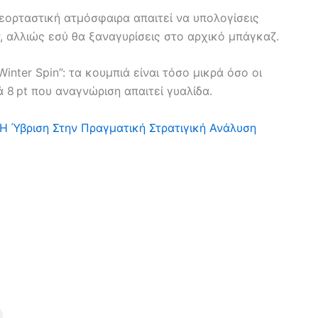
εορταστική ατμόσφαιρα απαιτεί να υπολογίσεις
ν, αλλιώς εσύ θα ξαναγυρίσεις στο αρχικό μπάγκαζ.
inter Spin”: τα κουμπιά είναι τόσο μικρά όσο οι
8 pt που αναγνώριση απαιτεί γυαλίδα.
 Ύβριση Στην Πραγματική Στρατιγική Ανάλυση