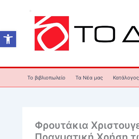
Μετάβαση
στο
περιεχόμενο
Ανοίξτε τη γραμμή εργαλείων
Το βιβλιοπωλείο
Τα Νέα μας
Κατάλογος
Φρουτάκια Χριστουγ
Πραγματική Χρήση τ