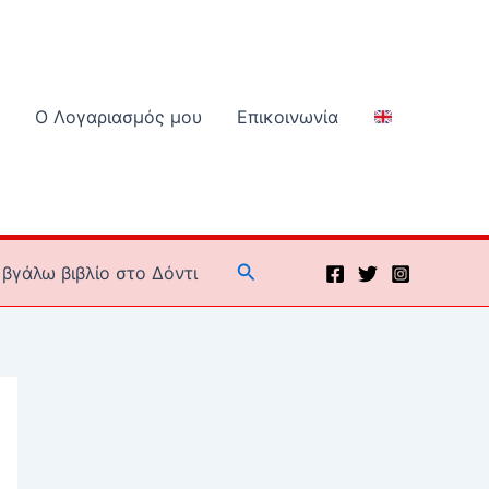
Ο Λογαριασμός μου
Επικοινωνία
Αναζήτηση
βγάλω βιβλίο στο Δόντι