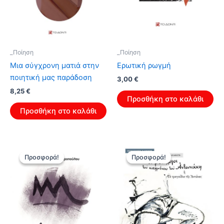
_Ποίηση
_Ποίηση
Μια σύγχρονη ματιά στην
Ερωτική ρωγμή
ποιητική μας παράδοση
Original
Η
3,00
€
price
τρέχουσα
Original
Η
8,25
€
was:
τιμή
Προσθήκη στο καλάθι
price
τρέχουσα
4,80 €.
είναι:
was:
τιμή
Προσθήκη στο καλάθι
3,00 €.
13,20 €.
είναι:
8,25 €.
Προσφορά!
Προσφορά!
Προσφορά!
Προσφορά!