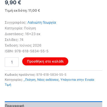
9,90
€
Τιμή εκδότη: 11,00 €
Συγγραφέας:
Λαλιώτη Γεωργία
Κατηγορία: Ποίηση
Διαστάσεις: 16×23 εκ
Σελίδες: 74
Έκδοση: Ιούνιος 2026
ISBN: 978-618-5834-55-5
el
Προσθήκη στο καλάθι
alma
tripartita
ποσότητα
Κωδικός προϊόντος:
978-618-5834-55-5
Κατηγορίες:
_Ποίηση
,
Νέες εκδόσεις
,
Υπάγονται στην Ενιαία
Τιμή
Περιγραφή