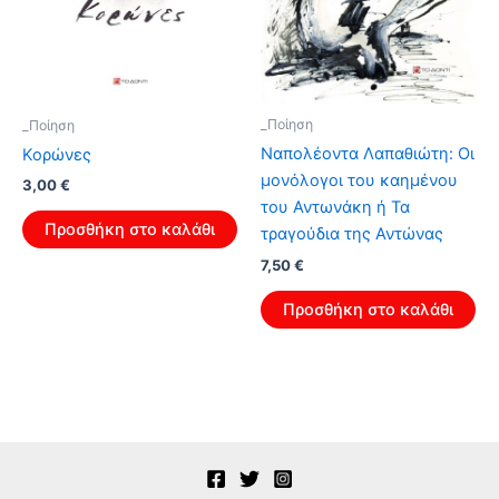
_Ποίηση
_Ποίηση
Ναπολέοντα Λαπαθιώτη: Οι
Κορώνες
μονόλογοι του καημένου
Original
Η
3,00
€
price
τρέχουσα
του Αντωνάκη ή Τα
was:
τιμή
Προσθήκη στο καλάθι
τραγούδια της Αντώνας
4,80 €.
είναι:
3,00 €.
Original
Η
7,50
€
price
τρέχουσα
was:
τιμή
Προσθήκη στο καλάθι
12,00 €.
είναι:
7,50 €.