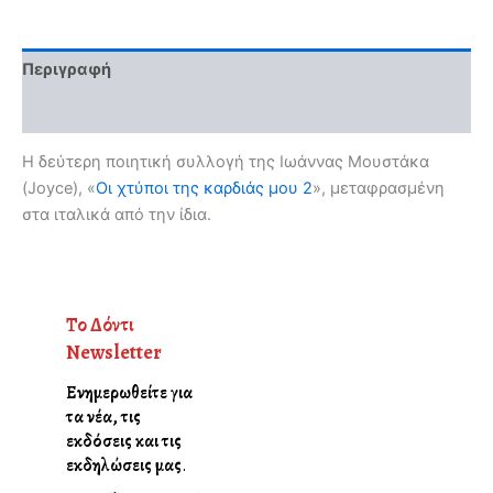
ποσότητα
Περιγραφή
Αξιολογήσεις (0)
Η δεύτερη ποιητική συλλογή της Ιωάννας Μουστάκα
(Joyce), «
Oι χτύποι της καρδιάς μου 2
», μεταφρασμένη
στα ιταλικά από την ίδια.
Το Δόντι
Newsletter
Ενημερωθείτε για
τα νέα, τις
εκδόσεις και τις
εκδηλώσεις μας
.