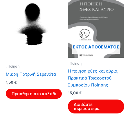
ΕΚΤΌΣ ΑΠΟΘΈΜΑΤΟΣ
_Ποίηση
_Ποίηση
Η ποίηση χθες και αύριο,
Μικρή Πατρινή Σερενάτα
Πρακτικά Τριακοστού
Original
Η
1,50
€
Συμποσίου Ποίησης
price
τρέχουσα
was:
τιμή
15,00
€
Προσθήκη στο καλάθι
2,40 €.
είναι:
1,50 €.
Διαβάστε
περισσότερα