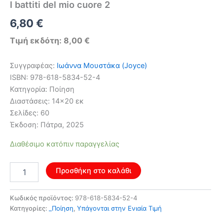
I battiti del mio cuore 2
6,80
€
Τιμή εκδότη: 8,00 €
Συγγραφέας:
Ιωάννα Μουστάκα (Joyce)
ISBN: 978-618-5834-52-4
Κατηγορία: Ποίηση
Διαστάσεις: 14×20 εκ
Σελίδες: 60
Έκδοση: Πάτρα, 2025
Διαθέσιμο κατόπιν παραγγελίας
I
Προσθήκη στο καλάθι
battiti
del
mio
Κωδικός προϊόντος:
978-618-5834-52-4
cuore
Κατηγορίες:
_Ποίηση
,
Υπάγονται στην Ενιαία Τιμή
2