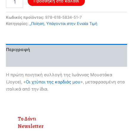
Προσθήκη στο καλάθι
battiti
del
mio
Κωδικός προϊόντος:
978-618-5834-51-7
cuore
Κατηγορίες:
_Ποίηση
,
Υπάγονται στην Ενιαία Τιμή
ποσότητα
Περιγραφή
Αξιολογήσεις (0)
Η πρώτη ποιητική συλλογή της Ιωάννας Μουστάκα
(Joyce), «
Οι χτύποι της καρδιάς μου
», μεταφρασμένη στα
ιταλικά από την ίδια.
Το Δόντι
Newsletter