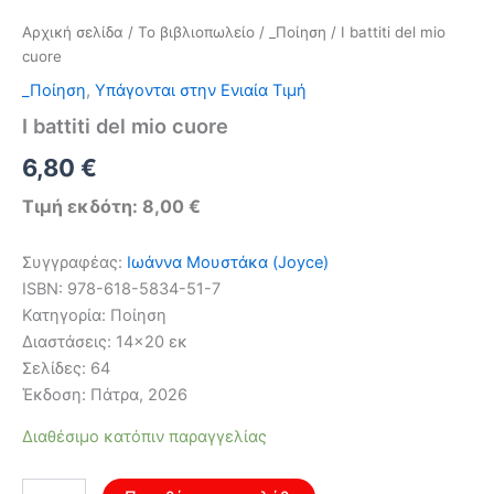
Αρχική σελίδα
/
Το βιβλιοπωλείο
/
_Ποίηση
/ I battiti del mio
cuore
_Ποίηση
,
Υπάγονται στην Ενιαία Τιμή
I battiti del mio cuore
6,80
€
Τιμή εκδότη: 8,00 €
Συγγραφέας:
Ιωάννα Μουστάκα (Joyce)
ISBN: 978-618-5834-51-7
Κατηγορία: Ποίηση
Διαστάσεις: 14×20 εκ
Σελίδες: 64
Έκδοση: Πάτρα, 2026
Διαθέσιμο κατόπιν παραγγελίας
I