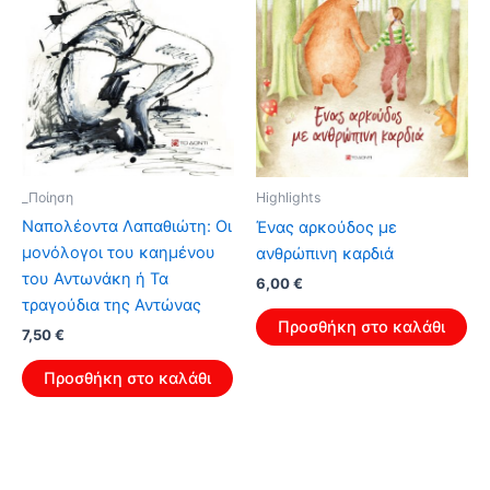
_Ποίηση
Highlights
Ναπολέοντα Λαπαθιώτη: Οι
Ένας αρκούδος με
μονόλογοι του καημένου
ανθρώπινη καρδιά
του Αντωνάκη ή Τα
Original
Η
6,00
€
price
τρέχουσα
τραγούδια της Αντώνας
was:
τιμή
Προσθήκη στο καλάθι
Original
Η
7,50
€
9,60 €.
είναι:
price
τρέχουσα
6,00 €.
was:
τιμή
Προσθήκη στο καλάθι
12,00 €.
είναι:
7,50 €.