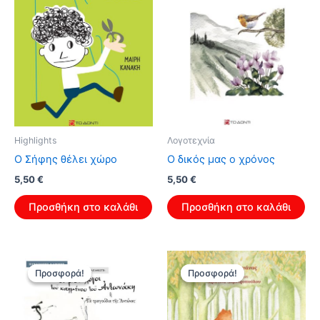
Highlights
Λογοτεχνία
Ο Σήφης θέλει χώρο
Ο δικός μας ο χρόνος
Original
Η
Original
Η
5,50
€
5,50
€
price
τρέχουσα
price
τρέχουσα
was:
τιμή
was:
τιμή
Προσθήκη στο καλάθι
Προσθήκη στο καλάθι
8,80 €.
είναι:
8,80 €.
είναι:
5,50 €.
5,50 €.
Προσφορά!
Προσφορά!
Προσφορά!
Προσφορά!