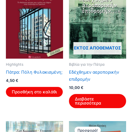
ΕΚΤΌΣ ΑΠΟΘΈΜΑΤΟΣ
Highlights
Βιβλία για την Πάτρα
Πάτρα: Πόλη Φυλακισμένη;
Εδέχθημεν αεροπορικήν
επιδρομήν
Original
Η
4,50
€
price
τρέχουσα
10,00
€
was:
τιμή
Προσθήκη στο καλάθι
7,20 €.
είναι:
Διαβάστε
4,50 €.
περισσότερα
Προσφορά!