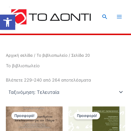
Μετάβαση
στο
Ανοίξτε τη γραμμή εργαλείων
Αναζήτηση
περιεχόμενο
Αρχική σελίδα
/
Το βιβλιοπωλείο
/ Σελίδα 20
Το βιβλιοπωλείο
Sorted
Βλέπετε 229–240 από 264 αποτελέσματα
by
latest
Προσφορά!
Προσφορά!