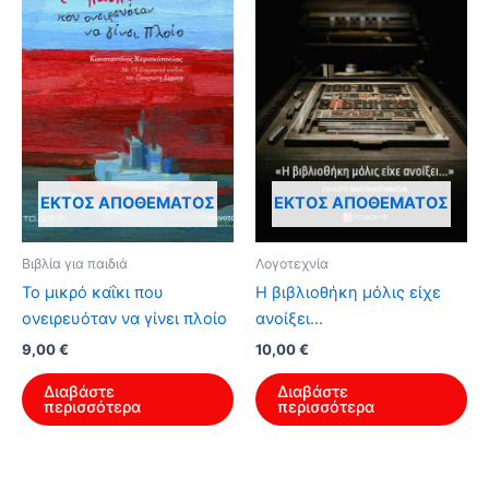
ΕΚΤΌΣ ΑΠΟΘΈΜΑΤΟΣ
ΕΚΤΌΣ ΑΠΟΘΈΜΑΤΟΣ
Βιβλία για παιδιά
Λογοτεχνία
Το μικρό καΐκι που
Η βιβλιοθήκη μόλις είχε
ονειρευόταν να γίνει πλοίο
ανοίξει…
9,00
€
10,00
€
Διαβάστε
Διαβάστε
περισσότερα
περισσότερα