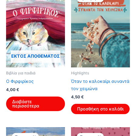
ΕΚΤΌΣ ΑΠΟΘΈΜΑΤΟΣ
Βιβλία για παιδιά
Highlights
Ο Φιρφιρίκος
Όταν το καλοκαίρι συναντά
τον χειμώνα
4,00
€
Original
Η
4,50
€
Διαβάστε
price
τρέχουσα
περισσότερα
was:
τιμή
Προσθήκη στο καλάθι
7,20 €.
είναι:
4,50 €.