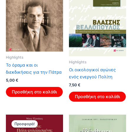
Highlights
Highlights
Το όραμα και οι
Οι οικολογικοί αγώνες
διεκδικήσεις για την Πάτρα
ενός ενεργού Πολίτη
Original
Η
5,00
€
Original
Η
price
τρέχουσα
7,50
€
price
τρέχουσα
was:
τιμή
Προσθήκη στο καλάθι
was:
τιμή
8,00 €.
είναι:
Προσθήκη στο καλάθι
12,00 €.
είναι:
5,00 €.
7,50 €.
Προσφορά!