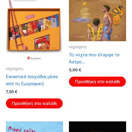
Highlights
Τη νύχτα που έλαμψε το
Άστρο…
Highlights
Original
Η
5,00
€
price
τρέχουσα
Εικαστικά παιχνίδια μέσα
was:
τιμή
Προσθήκη στο καλάθι
από τη ζωγραφική
8,00 €.
είναι:
5,00 €.
Original
Η
7,50
€
price
τρέχουσα
was:
τιμή
Προσθήκη στο καλάθι
12,00 €.
είναι:
7,50 €.