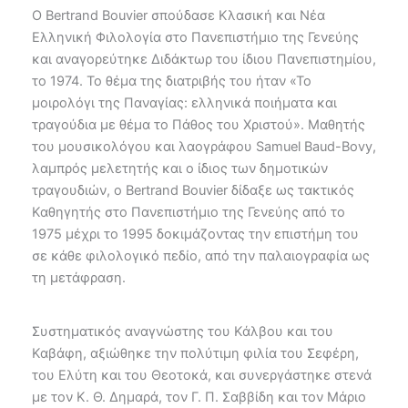
Ο Bertrand Bouvier σπούδασε Κλασική και Νέα
Ελληνική Φιλολογία στο Πανεπιστήμιο της Γενεύης
και αναγορεύτηκε Διδάκτωρ του ίδιου Πανεπιστημίου,
το 1974. Το θέμα της διατριβής του ήταν «Το
μοιρολόγι της Παναγίας: ελληνικά ποιήματα και
τραγούδια με θέμα το Πάθος του Χριστού». Μαθητής
του μουσικολόγου και λαογράφου Samuel Baud-Bovy,
λαμπρός μελετητής και ο ίδιος των δημοτικών
τραγουδιών, ο Bertrand Bouvier δίδαξε ως τακτικός
Καθηγητής στο Πανεπιστήμιο της Γενεύης από το
1975 μέχρι το 1995 δοκιμάζοντας την επιστήμη του
σε κάθε φιλολογικό πεδίο, από την παλαιογραφία ως
τη μετάφραση.
Συστηματικός αναγνώστης του Κάλβου και του
Καβάφη, αξιώθηκε την πολύτιμη φιλία του Σεφέρη,
του Ελύτη και του Θεοτοκά, και συνεργάστηκε στενά
με τον Κ. Θ. Δημαρά, τον Γ. Π. Σαββίδη και τον Μάριο