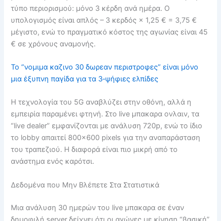
τύπο περιορισμού: μόνο 3 κέρδη ανά ημέρα. Ο
υπολογισμός είναι απλός – 3 κερδός × 1,25 € = 3,75 €
μέγιστο, ενώ το πραγματικό κόστος της αγωνίας είναι 45
€ σε χρόνους αναμονής.
Το “νομιμα καζινο 30 δωρεαν περιστροφες” είναι μόνο
μια έξυπνη παγίδα για τα 3‑ψήφιες ελπίδες
Η τεχνολογία του 5G αναβλύζει στην οθόνη, αλλά η
εμπειρία παραμένει φτηνή. Στο live μπακαρα ονλαιν, τα
“live dealer” εμφανίζονται με ανάλυση 720p, ενώ το ίδιο
το lobby απαιτεί 800×600 pixels για την αναπαράσταση
του τραπεζιού. Η διαφορά είναι πιο μικρή από το
ανάστημα ενός καρότσι.
Δεδομένα που Μην Βλέπετε Στα Στατιστικά
Μια ανάλυση 30 ημερών του live μπακαρα σε έναν
δημοφιλή server δείχνει ότι οι αγώνες με κίνηση “βασική”