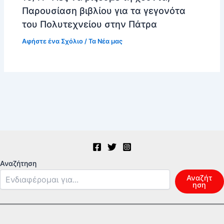
Παρουσίαση βιβλίου για τα γεγονότα
του Πολυτεχνείου στην Πάτρα
Αφήστε ένα Σχόλιο
/
Τα Νέα μας
Αναζήτηση
Αναζήτ
ηση