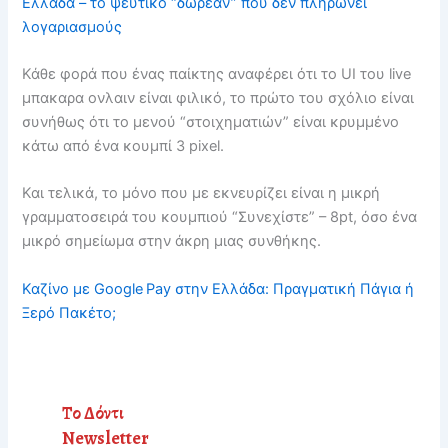
Ελλάδα – το ψεύτικο “δωρεάν” που δεν πληρώνει
λογαριασμούς
Κάθε φορά που ένας παίκτης αναφέρει ότι το UI του live
μπακαρα ονλαιν είναι φιλικό, το πρώτο του σχόλιο είναι
συνήθως ότι το μενού “στοιχηματιών” είναι κρυμμένο
κάτω από ένα κουμπί 3 pixel.
Και τελικά, το μόνο που με εκνευρίζει είναι η μικρή
γραμματοσειρά του κουμπιού “Συνεχίστε” – 8pt, όσο ένα
μικρό σημείωμα στην άκρη μιας συνθήκης.
Καζίνο με Google Pay στην Ελλάδα: Πραγματική Πάγια ή
Ξερό Πακέτο;
Το Δόντι
Newsletter