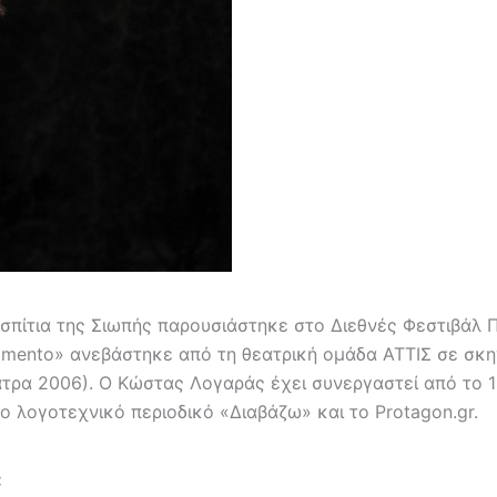
ς σπίτια της Σιωπής παρουσιάστηκε στο Διεθνές Φεστιβάλ
llimento» ανεβάστηκε από τη θεατρική ομάδα ΑΤΤΙΣ σε σ
άτρα 2006). Ο Κώστας Λογαράς έχει συνεργαστεί από το 
 λογοτεχνικό περιοδικό «Διαβάζω» και το Protagon.gr.
: