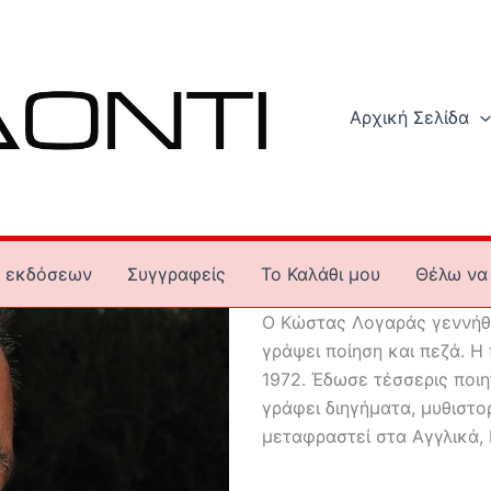
Αρχική Σελίδα
 εκδόσεων
Συγγραφείς
To Καλάθι μου
Θέλω να 
Ο Κώστας Λογαράς γεννήθη
γράψει ποίηση και πεζά. Η
1972. Έδωσε τέσσερις ποιη
γράφει διηγήματα, μυθιστο
μεταφραστεί στα Αγγλικά, 