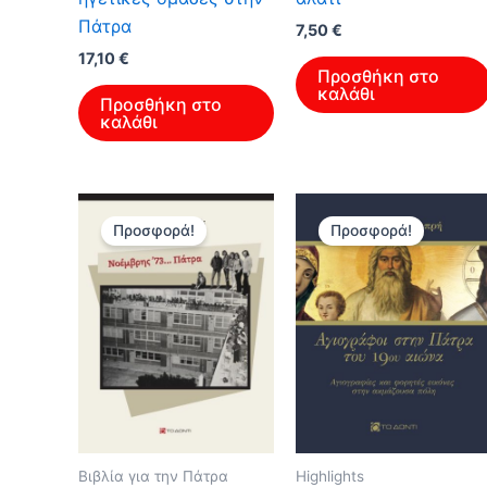
Πάτρα
Original
Η
7,50
€
price
τρέχουσα
17,10
€
was:
τιμή
Προσθήκη στο
12,00 €.
είναι:
καλάθι
Προσθήκη στο
7,50 €.
καλάθι
Προσφορά!
Προσφορά!
Βιβλία για την Πάτρα
Highlights