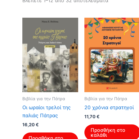
Sorted
Βλέπετε 1–12 από 32 αποτελέσματα
by
latest
Βιβλία για την Πάτρα
Βιβλία για την Πάτρα
Οι ωραίοι τρελοί της
20 χρόνια στρατηγοί
παλιάς Πάτρας
11,70
€
16,20
€
Προσθήκη στο
καλάθι
Προσθήκη στο