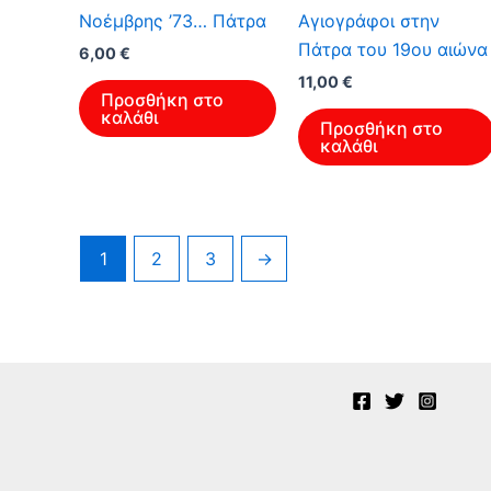
Νοέμβρης ’73… Πάτρα
Αγιογράφοι στην
Πάτρα του 19ου αιώνα
Original
Η
6,00
€
price
τρέχουσα
Original
Η
11,00
€
was:
τιμή
Προσθήκη στο
price
τρέχουσα
9,60 €.
είναι:
καλάθι
was:
τιμή
Προσθήκη στο
6,00 €.
17,60 €.
είναι:
καλάθι
11,00 €.
1
2
3
→