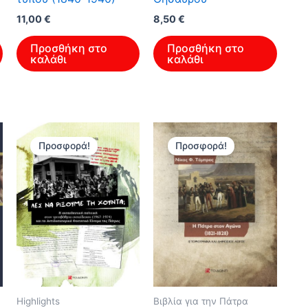
Original
Η
Original
Η
11,00
€
8,50
€
price
τρέχουσα
price
τρέχουσα
was:
τιμή
was:
τιμή
Προσθήκη στο
Προσθήκη στο
17,60 €.
είναι:
13,60 €.
είναι:
καλάθι
καλάθι
11,00 €.
8,50 €.
Προσφορά!
Προσφορά!
Highlights
Βιβλία για την Πάτρα