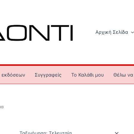
Αρχική Σελίδα
 εκδόσεων
Συγγραφείς
To Καλάθι μου
Θέλω να 
ρα