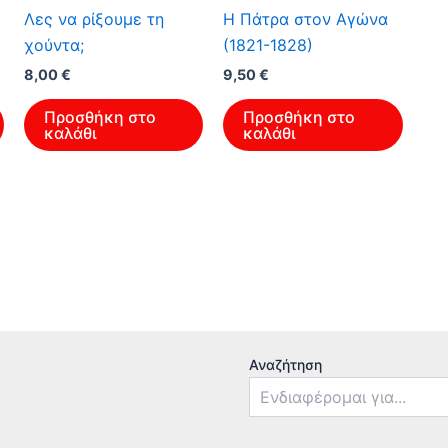
Λες να ρίξουμε τη
Η Πάτρα στον Αγώνα
χούντα;
(1821-1828)
Original
Η
Original
Η
8,00
€
9,50
€
price
τρέχουσα
price
τρέχουσα
was:
τιμή
was:
τιμή
Προσθήκη στο
Προσθήκη στο
12,80 €.
είναι:
15,20 €.
είναι:
καλάθι
καλάθι
8,00 €.
9,50 €.
Αναζήτηση