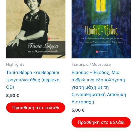
Highlights
Τεκμήρια / Μαρτυρίες
Τασία Βέρρα και Βερραίοι
Είσοδος – Έξοδος, Μια
τραγουδιστάδες (περιέχει
ανθρώπινη εξομολόγηση
CD)
για τη μάχη με τη
Συναισθηματική Διπολική
Original
Η
8,50
€
price
τρέχουσα
Διαταραχή
was:
τιμή
Προσθήκη στο καλάθι
Original
Η
5,00
€
13,60 €.
είναι:
price
τρέχουσα
8,50 €.
was:
τιμή
Προσθήκη στο καλάθι
8,00 €.
είναι:
5,00 €.