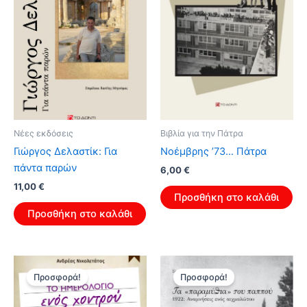
Νέες εκδόσεις
Βιβλία για την Πάτρα
Γιώργος Δελαστίκ: Για
Νοέμβρης ’73… Πάτρα
πάντα παρών
Original
Η
6,00
€
price
τρέχουσα
Original
Η
11,00
€
was:
τιμή
Προσθήκη στο καλάθι
price
τρέχουσα
9,60 €.
είναι:
was:
τιμή
Προσθήκη στο καλάθι
6,00 €.
17,60 €.
είναι:
11,00 €.
Προσφορά!
Προσφορά!