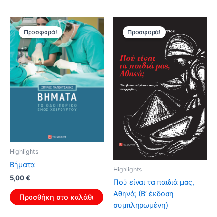
Προσφορά!
Προσφορά!
Highlights
Βήματα
Highlights
Original
Η
5,00
€
Πού είναι τα παιδιά μας,
price
τρέχουσα
Αθηνά; (Β’ έκδοση
was:
τιμή
Προσθήκη στο καλάθι
8,00 €.
είναι:
συμπληρωμένη)
5,00 €.