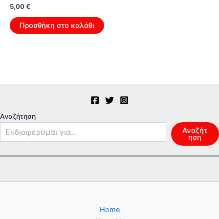
Original
Η
5,00
€
price
τρέχουσα
was:
τιμή
Προσθήκη στο καλάθι
8,00 €.
είναι:
5,00 €.
Αναζήτηση
Αναζήτ
ηση
Home