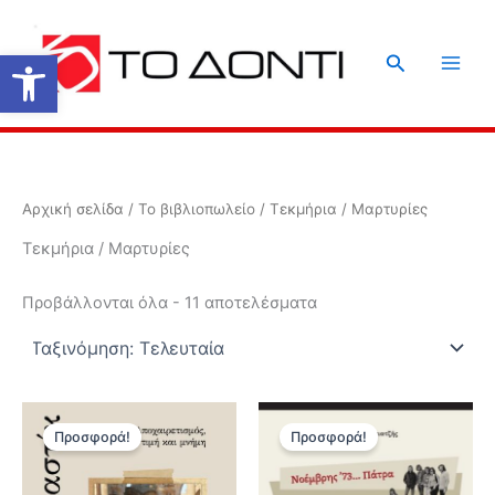
Μετάβαση
στο
Ανοίξτε τη γραμμή εργαλείων
Αναζήτηση
περιεχόμενο
Αρχική σελίδα
/
Το βιβλιοπωλείο
/ Τεκμήρια / Μαρτυρίες
Τεκμήρια / Μαρτυρίες
Sorted
Προβάλλονται όλα - 11 αποτελέσματα
by
latest
Προσφορά!
Προσφορά!