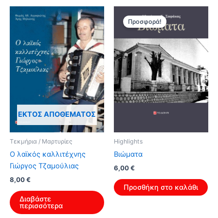
Προσφορά!
ΕΚΤΌΣ ΑΠΟΘΈΜΑΤΟΣ
Τεκμήρια / Μαρτυρίες
Highlights
Ο λαϊκός καλλιτέχνης
Βιώματα
Γιώργος Τζαμούλιας
Original
Η
6,00
€
price
τρέχουσα
8,00
€
was:
τιμή
Προσθήκη στο καλάθι
9,60 €.
είναι:
Διαβάστε
6,00 €.
περισσότερα