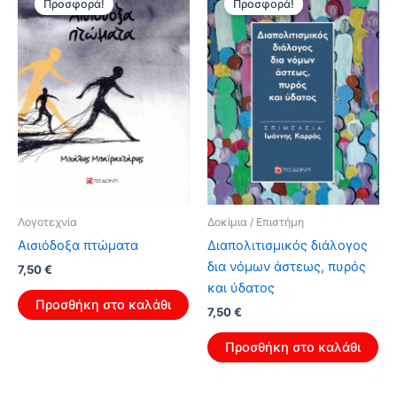
Προσφορά!
Προσφορά!
Λογοτεχνία
Δοκίμια / Επιστήμη
Αισιόδοξα πτώματα
Διαπολιτισμικός διάλογος
δια νόμων άστεως, πυρός
Original
Η
7,50
€
price
τρέχουσα
και ύδατος
was:
τιμή
Προσθήκη στο καλάθι
Original
Η
7,50
€
12,00 €.
είναι:
price
τρέχουσα
7,50 €.
was:
τιμή
Προσθήκη στο καλάθι
12,00 €.
είναι:
7,50 €.