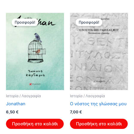
6,50 €.
Προσφορά!
Προσφορά!
Ιστορία / Λαογραφία
Ιστορία / Λαογραφία
Jonathan
Ο νόστος της γλώσσας μου
Original
Η
Original
Η
6,50
€
7,00
€
price
τρέχουσα
price
τρέχουσα
was:
τιμή
was:
τιμή
Προσθήκη στο καλάθι
Προσθήκη στο καλάθι
10,40 €.
είναι:
11,20 €.
είναι:
6,50 €.
7,00 €.