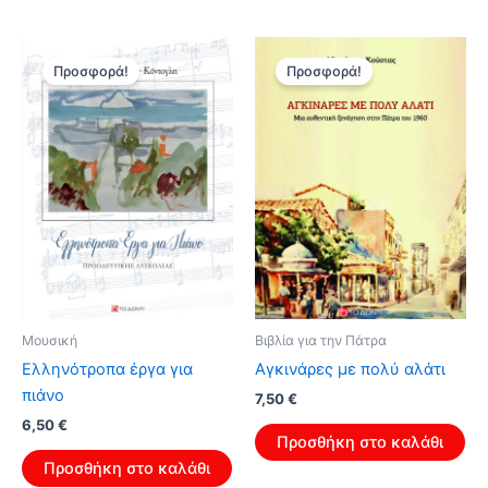
8,50 €.
Προσφορά!
Προσφορά!
Μουσική
Βιβλία για την Πάτρα
Ελληνότροπα έργα για
Aγκινάρες με πολύ αλάτι
πιάνο
Original
Η
7,50
€
price
τρέχουσα
Original
Η
6,50
€
was:
τιμή
Προσθήκη στο καλάθι
price
τρέχουσα
12,00 €.
είναι:
was:
τιμή
Προσθήκη στο καλάθι
7,50 €.
10,40 €.
είναι: