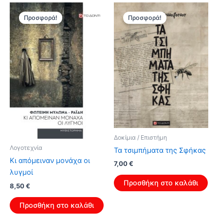
Προσφορά!
Προσφορά!
Δοκίμια / Επιστήμη
Λογοτεχνία
Τα τσιμπήματα της Σφήκας
Κι απόμειναν μονάχα οι
Original
Η
7,00
€
price
τρέχουσα
λυγμοί
was:
τιμή
Προσθήκη στο καλάθι
Original
Η
8,50
€
11,20 €.
είναι:
price
τρέχουσα
7,00 €.
was:
τιμή
Προσθήκη στο καλάθι
13,60 €.
είναι: