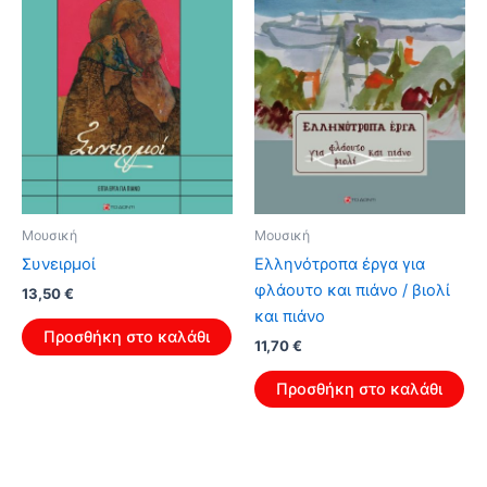
Μουσική
Μουσική
Συνειρμοί
Ελληνότροπα έργα για
φλάουτο και πιάνο / βιολί
13,50
€
και πιάνο
Προσθήκη στο καλάθι
11,70
€
Προσθήκη στο καλάθι