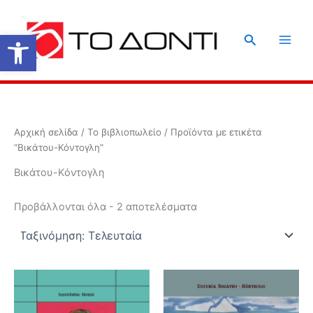
Μετάβαση
στο
Ανοίξτε τη γραμμή εργαλείων
Αναζήτηση
περιεχόμενο
Αρχική σελίδα
/
Το βιβλιοπωλείο
/ Προϊόντα με ετικέτα
“Βικάτου-Κόντογλη”
Βικάτου-Κόντογλη
Sorted
Προβάλλονται όλα - 2 αποτελέσματα
by
latest