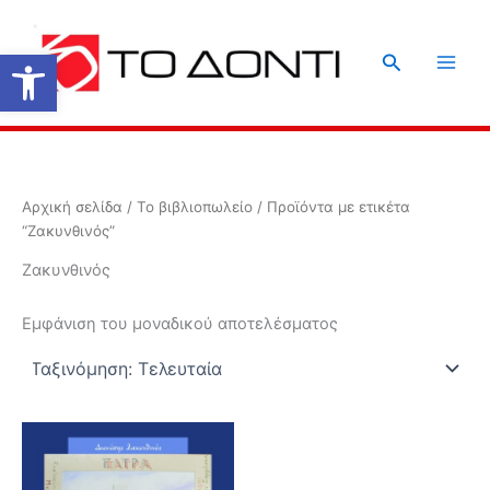
Μετάβαση
στο
Ανοίξτε τη γραμμή εργαλείων
Αναζήτηση
περιεχόμενο
Αρχική σελίδα
/
Το βιβλιοπωλείο
/ Προϊόντα με ετικέτα
“Ζακυνθινός”
Ζακυνθινός
Εμφάνιση του μοναδικού αποτελέσματος