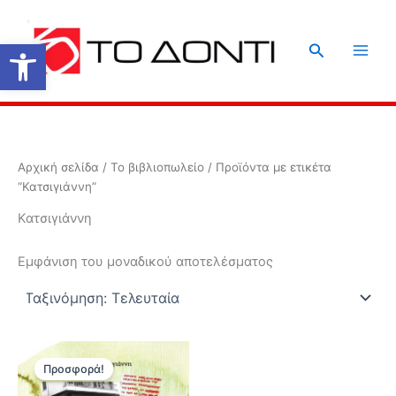
Μετάβαση
στο
Ανοίξτε τη γραμμή εργαλείων
Αναζήτηση
περιεχόμενο
Αρχική σελίδα
/
Το βιβλιοπωλείο
/ Προϊόντα με ετικέτα
“Κατσιγιάννη”
Κατσιγιάννη
Εμφάνιση του μοναδικού αποτελέσματος
Προσφορά!