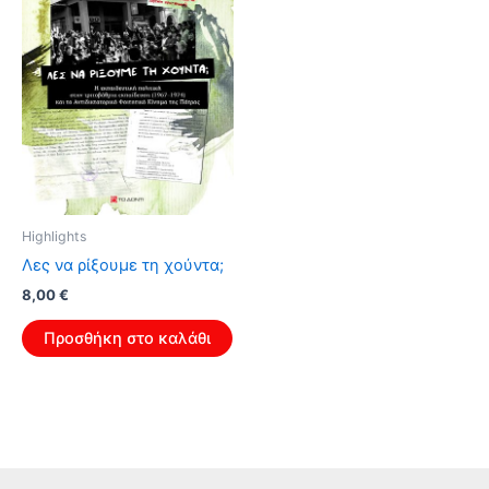
Highlights
Λες να ρίξουμε τη χούντα;
Original
Η
8,00
€
price
τρέχουσα
was:
τιμή
Προσθήκη στο καλάθι
12,80 €.
είναι:
8,00 €.