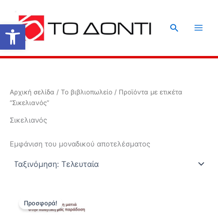
Μετάβαση
στο
Ανοίξτε τη γραμμή εργαλείων
Αναζήτηση
περιεχόμενο
Αρχική σελίδα
/
Το βιβλιοπωλείο
/ Προϊόντα με ετικέτα
“Σικελιανός”
Σικελιανός
Εμφάνιση του μοναδικού αποτελέσματος
Προσφορά!