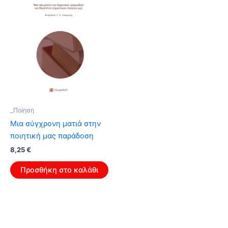
_Ποίηση
Μια σύγχρονη ματιά στην
ποιητική μας παράδοση
Original
Η
8,25
€
price
τρέχουσα
was:
τιμή
Προσθήκη στο καλάθι
13,20 €.
είναι:
8,25 €.