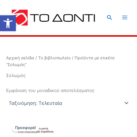
Μετάβαση
στο
Ανοίξτε τη γραμμή εργαλείων
Αναζήτηση
περιεχόμενο
Αρχική σελίδα
/
Το βιβλιοπωλείο
/ Προϊόντα με ετικέτα
“Σολωμός”
Σολωμός
Εμφάνιση του μοναδικού αποτελέσματος
Προσφορά!