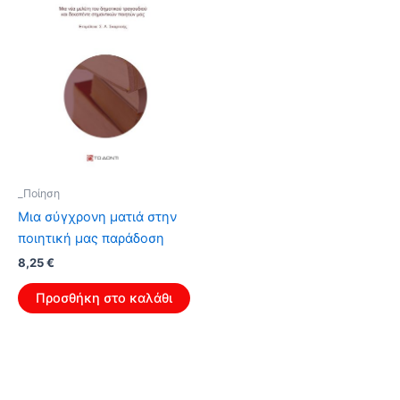
_Ποίηση
Μια σύγχρονη ματιά στην
ποιητική μας παράδοση
Original
Η
8,25
€
price
τρέχουσα
was:
τιμή
Προσθήκη στο καλάθι
13,20 €.
είναι:
8,25 €.