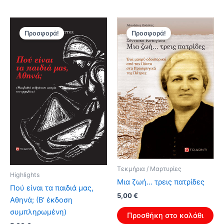
6,00 €.
5,00 €.
Προσφορά!
Προσφορά!
Τεκμήρια / Μαρτυρίες
Highlights
Μια ζωή… τρεις πατρίδες
Πού είναι τα παιδιά μας,
Original
Η
5,00
€
Αθηνά; (Β’ έκδοση
price
τρέχουσα
συμπληρωμένη)
was:
τιμή
Προσθήκη στο καλάθι
8,00 €.
είναι: