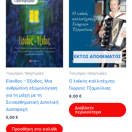
Προσφορά!
ΕΚΤΌΣ ΑΠΟΘΈΜΑΤΟΣ
Τεκμήρια / Μαρτυρίες
Τεκμήρια / Μαρτυρίες
Είσοδος – Έξοδος, Μια
Ο λαϊκός καλλιτέχνης
ανθρώπινη εξομολόγηση
Γιώργος Τζαμούλιας
για τη μάχη με τη
8,00
€
Συναισθηματική Διπολική
Διαβάστε
Διαταραχή
περισσότερα
Original
Η
5,00
€
price
τρέχουσα
was:
τιμή
Προσθήκη στο καλάθι