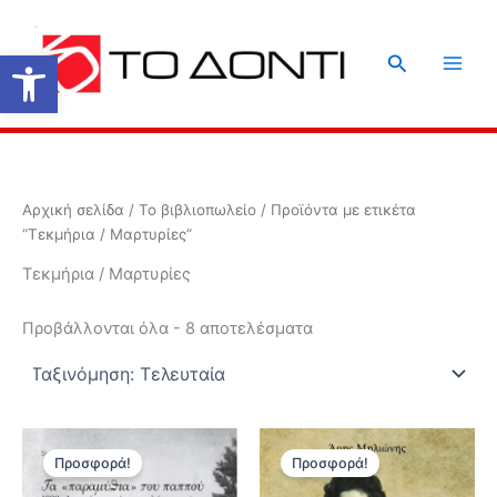
Μετάβαση
στο
Ανοίξτε τη γραμμή εργαλείων
Αναζήτηση
περιεχόμενο
Αρχική σελίδα
/
Το βιβλιοπωλείο
/ Προϊόντα με ετικέτα
“Τεκμήρια / Μαρτυρίες”
Τεκμήρια / Μαρτυρίες
Sorted
Προβάλλονται όλα - 8 αποτελέσματα
by
latest
Προσφορά!
Προσφορά!