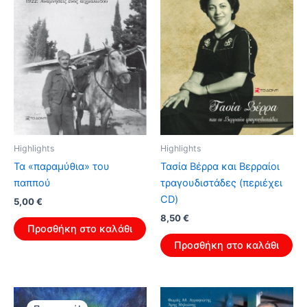
Highlights
Highlights
Τα «παραμύθια» του
Τασία Βέρρα και Βερραίοι
παππού
τραγουδιστάδες (περιέχει
CD)
Original
Η
5,00
€
price
τρέχουσα
Original
Η
8,50
€
was:
τιμή
Προσθήκη στο καλάθι
price
τρέχουσα
8,00 €.
είναι:
was:
τιμή
Προσθήκη στο καλάθι
5,00 €.
13,60 €.
είναι:
8,50 €.