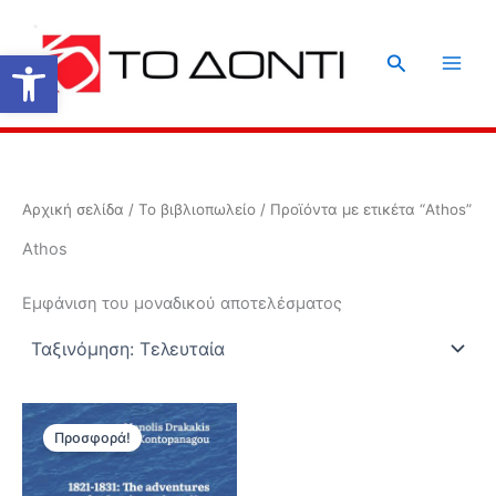
Μετάβαση
στο
Ανοίξτε τη γραμμή εργαλείων
Αναζήτηση
περιεχόμενο
Αρχική σελίδα
/
Το βιβλιοπωλείο
/ Προϊόντα με ετικέτα “Athos”
Athos
Εμφάνιση του μοναδικού αποτελέσματος
Προσφορά!