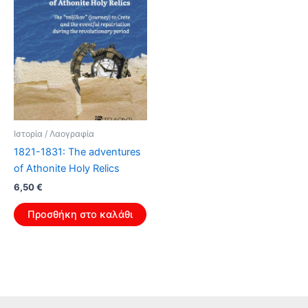
Ιστορία / Λαογραφία
1821-1831: The adventures
of Athonite Holy Relics
Original
Η
6,50
€
price
τρέχουσα
was:
τιμή
Προσθήκη στο καλάθι
10,40 €.
είναι:
6,50 €.