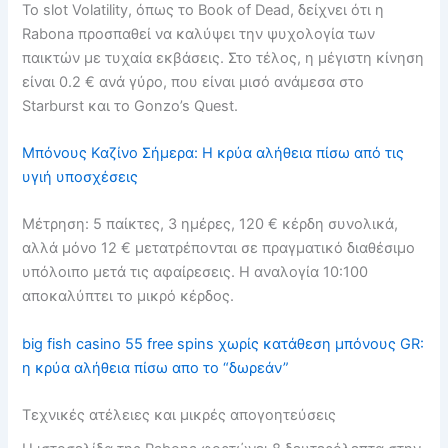
Το slot Volatility, όπως το Book of Dead, δείχνει ότι η
Rabona προσπαθεί να καλύψει την ψυχολογία των
παικτών με τυχαία εκβάσεις. Στο τέλος, η μέγιστη κίνηση
είναι 0.2 € ανά γύρο, που είναι μισό ανάμεσα στο
Starburst και το Gonzo’s Quest.
Μπόνους Καζίνο Σήμερα: Η κρύα αλήθεια πίσω από τις
υγιή υποσχέσεις
Μέτρηση: 5 παίκτες, 3 ημέρες, 120 € κέρδη συνολικά,
αλλά μόνο 12 € μετατρέπονται σε πραγματικό διαθέσιμο
υπόλοιπο μετά τις αφαίρεσεις. Η αναλογία 10:100
αποκαλύπτει το μικρό κέρδος.
big fish casino 55 free spins χωρίς κατάθεση μπόνους GR:
η κρύα αλήθεια πίσω απο το “δωρεάν”
Τεχνικές ατέλειες και μικρές απογοητεύσεις