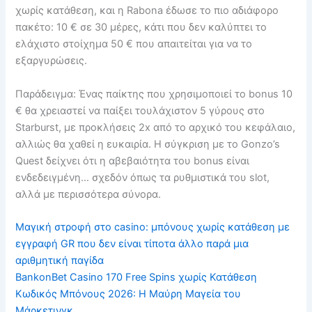
χωρίς κατάθεση, και η Rabona έδωσε το πιο αδιάφορο
πακέτο: 10 € σε 30 μέρες, κάτι που δεν καλύπτει το
ελάχιστο στοίχημα 50 € που απαιτείται για να το
εξαργυρώσεις.
Παράδειγμα: Ένας παίκτης που χρησιμοποιεί το bonus 10
€ θα χρειαστεί να παίξει τουλάχιστον 5 γύρους στο
Starburst, με προκλήσεις 2x από το αρχικό του κεφάλαιο,
αλλιώς θα χαθεί η ευκαιρία. Η σύγκριση με το Gonzo’s
Quest δείχνει ότι η αβεβαιότητα του bonus είναι
ενδεδειγμένη… σχεδόν όπως τα ρυθμιστικά του slot,
αλλά με περισσότερα σύνορα.
Μαγική στροφή στο casino: μπόνους χωρίς κατάθεση με
εγγραφή GR που δεν είναι τίποτα άλλο παρά μια
αριθμητική παγίδα
BankonBet Casino 170 Free Spins χωρίς Κατάθεση
Κωδικός Μπόνους 2026: Η Μαύρη Μαγεία του
Μάρκετινγκ