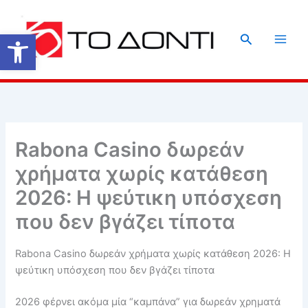
Μετάβαση
στο
Ανοίξτε τη γραμμή εργαλείων
Αναζήτηση
περιεχόμενο
Rabona Casino δωρεάν
χρήματα χωρίς κατάθεση
2026: Η ψεύτικη υπόσχεση
που δεν βγάζει τίποτα
Rabona Casino δωρεάν χρήματα χωρίς κατάθεση 2026: Η
ψεύτικη υπόσχεση που δεν βγάζει τίποτα
2026 φέρνει ακόμα μία “καμπάνα” για δωρεάν χρηματά