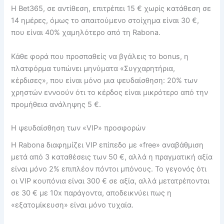
Η Bet365, σε αντίθεση, επιτρέπει 15 € χωρίς κατάθεση σε
14 ημέρες, όμως το απαιτούμενο στοίχημα είναι 30 €,
που είναι 40% χαμηλότερο από τη Rabona.
Κάθε φορά που προσπαθείς να βγάλεις το bonus, η
πλατφόρμα τυπώνει μηνύματα «Συγχαρητήρια,
κέρδισες», που είναι μόνο μια ψευδαίσθηση: 20% των
χρηστών εννοούν ότι το κέρδος είναι μικρότερο από την
προμήθεια ανάληψης 5 €.
Η ψευδαίσθηση των «VIP» προσφορών
Η Rabona διαφημίζει VIP επίπεδο με «free» αναβάθμιση
μετά από 3 καταθέσεις των 50 €, αλλά η πραγματική αξία
είναι μόνο 2% επιπλέον πόντοι μπόνους. Το γεγονός ότι
οι VIP κουπόνια είναι 300 € σε αξία, αλλά μετατρέπονται
σε 30 € με 10x παράγοντα, αποδεικνύει πως η
«εξατομίκευση» είναι μόνο τυχαία.