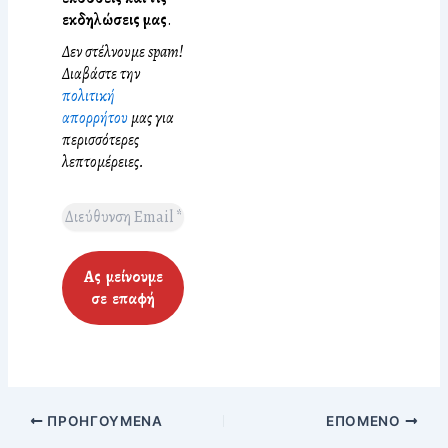
εκδηλώσεις μας
.
Δεν στέλνουμε spam!
Διαβάστε την
πολιτική
απορρήτου
μας για
περισσότερες
λεπτομέρειες.
ΠΡΟΗΓΟΎΜΕΝΑ
ΕΠΌΜΕΝΟ