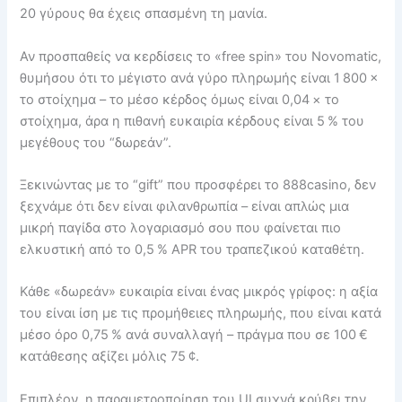
20 γύρους θα έχεις σπασμένη τη μανία.
Αν προσπαθείς να κερδίσεις το «free spin» του Novomatic,
θυμήσου ότι το μέγιστο ανά γύρο πληρωμής είναι 1 800 ×
το στοίχημα – το μέσο κέρδος όμως είναι 0,04 × το
στοίχημα, άρα η πιθανή ευκαιρία κέρδους είναι 5 % του
μεγέθους του “δωρεάν”.
Ξεκινώντας με το “gift” που προσφέρει το 888casino, δεν
ξεχνάμε ότι δεν είναι φιλανθρωπία – είναι απλώς μια
μικρή παγίδα στο λογαριασμό σου που φαίνεται πιο
ελκυστική από το 0,5 % APR του τραπεζικού καταθέτη.
Κάθε «δωρεάν» ευκαιρία είναι ένας μικρός γρίφος: η αξία
του είναι ίση με τις προμήθειες πληρωμής, που είναι κατά
μέσο όρο 0,75 % ανά συναλλαγή – πράγμα που σε 100 €
κατάθεσης αξίζει μόλις 75 ¢.
Επιπλέον, η παραμετροποίηση του UI συχνά κρύβει την