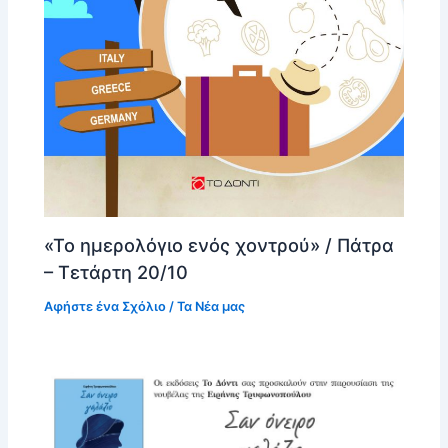
«Το ημερολόγιο ενός χοντρού» / Πάτρα
– Τετάρτη 20/10
Αφήστε ένα Σχόλιο
/
Τα Νέα μας