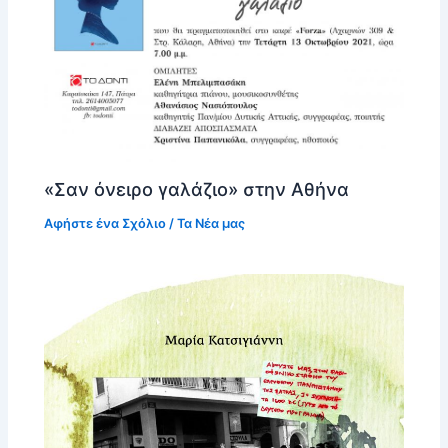
«Σαν όνειρο γαλάζιο» στην Αθήνα
Αφήστε ένα Σχόλιο
/
Τα Νέα μας