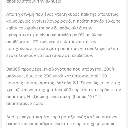
αποκαλύπτουν την αλήθεια
Από τη στιγμή που ένας ντελιγκυρός παίκτης απολύτως
καινούργιος ανοίγει λογαριασμό, η πρώτη παγίδα είναι το
«gift» που φαίνεται σαν δωρεάν, αλλά στην
πραγματικότητα είναι μια παγίδα με 0% απώλεια
αποθέματος. 7% των νέων πελατών ποτέ δεν
πετυχαίνουν την ελάχιστη απαίτηση για ανάληψη, αλλά
εξακολουθούν να πιστεύουν ότι κερδίζουν.
Bet365 προσφέρει ένα λογότυπο που υπόσχεται 200%
μπόνους, όμως τα 200 ευρώ καλύπτονται από 100
πόντους πονταρίσματος, δηλαδή 2:1. Συνεπώς, ο παίκτης
χρειάζεται να στοιχηματίσει 400 ευρώ για να περάσει την
απαίτηση. Η εξίσωση είναι απλή: (bonus / 2) * 2 =
απαιτούμενο ποσό.
And η πραγματική διαφορά μεταξύ ενός καζίνο και ενός
μικρού παιδικού πάρκο είναι ότι το πρώτο χρησιμοποιεί