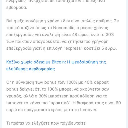
ενέργειες” ανέρχεται σε τουλάχιστον 2 ώρες ανά
εβδομάδα.
But η εξοικονόμηση χρόνου δεν είναι απλώς αριθμός. Σε
τοπικό καζίνο όπως το Novomatic, ο μέσος χρόνος
επεξεργασίας για ανάληψη είναι 48 ώρες, ενώ το 30%
των παικτών απαγορεύεται να ζητήσει πιο γρήγορη
επεξεργασία γιατί η επιλογή “express” κοστίζει 5 ευρώ.
Καζίνο χωρίς άδεια με Bitcoin: Η ψευδαίσθηση της
ελεύθερης κερδοφορίας
Or η σύγκριση των bonus των 100% με 40% deposit
bonus δείχνει ότι το 100% μπορεί να ακούγεται σαν
χρυσός, αλλά η 30% μικρότερη προϋπόθεση για το
turnover το κάνει πιο “πρακτικό”. Η διαφορά τους είναι 60
ευρώ σε πραγματικό κέρδος μετά το turnover.
Τι πρέπει να ελέγξετε πριν παγιδευτείτε