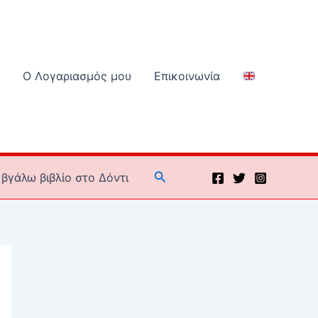
Ο Λογαριασμός μου
Επικοινωνία
Αναζήτηση
βγάλω βιβλίο στο Δόντι