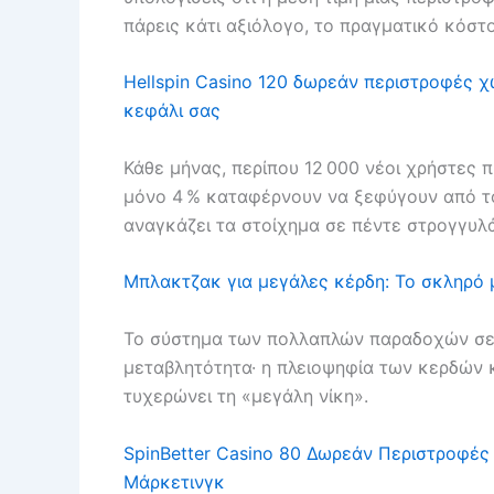
πάρεις κάτι αξιόλογο, το πραγματικό κόστος
Hellspin Casino 120 δωρεάν περιστροφές χ
κεφάλι σας
Κάθε μήνας, περίπου 12 000 νέοι χρήστες
μόνο 4 % καταφέρνουν να ξεφύγουν από το
αναγκάζει τα στοίχημα σε πέντε στρογγυλά
Μπλακτζακ για μεγάλες κέρδη: Το σκληρό 
Το σύστημα των πολλαπλών παραδοχών σε πο
μεταβλητότητα· η πλειοψηφία των κερδών κ
τυχερώνει τη «μεγάλη νίκη».
SpinBetter Casino 80 Δωρεάν Περιστροφέ
Μάρκετινγκ