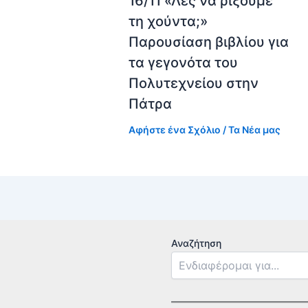
16/11 «Λες να ρίξουμε
τη χούντα;»
Παρουσίαση βιβλίου για
τα γεγονότα του
Πολυτεχνείου στην
Πάτρα
Αφήστε ένα Σχόλιο
/
Τα Νέα μας
Αναζήτηση