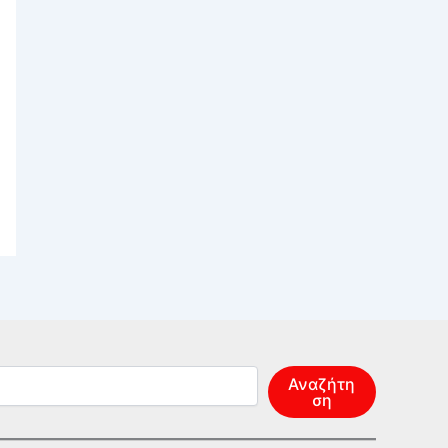
Αναζήτη
ση