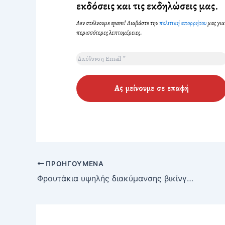
εκδόσεις και τις εκδηλώσεις μας
.
Δεν στέλνουμε spam! Διαβάστε την
πολιτική απορρήτου
μας για
περισσότερες λεπτομέρειες.
ΠΡΟΗΓΟΎΜΕΝΑ
Φρουτάκια υψηλής διακύμανσης βικίνγκ: Η σκληρή αλήθεια πίσω από τα φλόγινα καζίνο