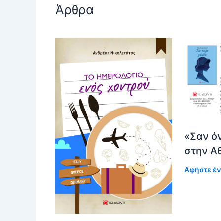
Άρθρα
«Σαν όν
στην Α
Αφήστε έν