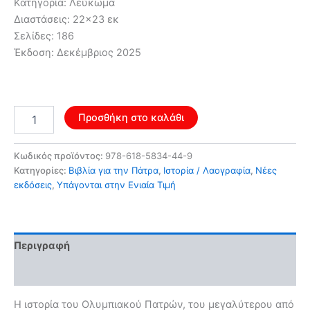
Κατηγορία: Λεύκωμα
Διαστάσεις: 22×23 εκ
Σελίδες: 186
Έκδοση: Δεκέμβριος 2025
Από
Προσθήκη στο καλάθι
την
προσφυγιά
στο
Κωδικός προϊόντος:
978-618-5834-44-9
γήπεδο
Κατηγορίες:
Βιβλία για την Πάτρα
,
Ιστορία / Λαογραφία
,
Νέες
/
εκδόσεις
,
Υπάγονται στην Ενιαία Τιμή
Ολυμπιακός
Πατρών
1925-
2025
Περιγραφή
ποσότητα
Αξιολογήσεις (0)
Η ιστορία του Ολυμπιακού Πατρών, του μεγαλύτερου από