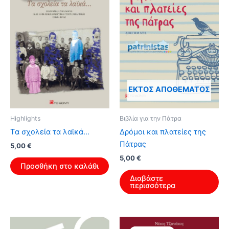
ΕΚΤΌΣ ΑΠΟΘΈΜΑΤΟΣ
Highlights
Βιβλία για την Πάτρα
Tα σχολεία τα λαϊκά…
Δρόμοι και πλατείες της
Πάτρας
Original
Η
5,00
€
price
τρέχουσα
5,00
€
was:
τιμή
Προσθήκη στο καλάθι
8,00 €.
είναι:
Διαβάστε
5,00 €.
περισσότερα