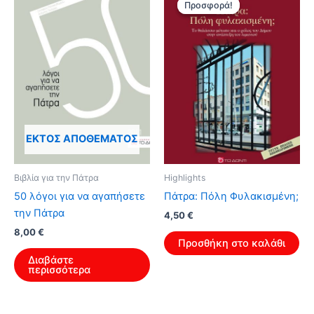
Προσφορά!
Προσφορά!
ΕΚΤΌΣ ΑΠΟΘΈΜΑΤΟΣ
Βιβλία για την Πάτρα
Highlights
50 λόγοι για να αγαπήσετε
Πάτρα: Πόλη Φυλακισμένη;
την Πάτρα
Original
Η
4,50
€
price
τρέχουσα
8,00
€
was:
τιμή
Προσθήκη στο καλάθι
7,20 €.
είναι:
Διαβάστε
4,50 €.
περισσότερα