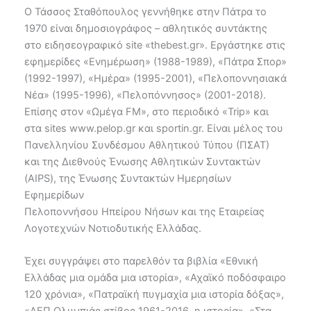
Ο Τάσσος Σταθόπουλος γεννήθηκε στην Πάτρα το
1970 είναι δημοσιογράφος – αθλητικός συντάκτης
στο ειδησεογραφικό site «thebest.gr». Εργάστηκε στις
εφημερίδες «Ενημέρωση» (1988-1989), «Πάτρα Σπορ»
(1992-1997), «Ημέρα» (1995-2001), «Πελοποννησιακά
Νέα» (1995-1996), «Πελοπόννησος» (2001-2018).
Επίσης στον «Ωμέγα FM», στο περιοδικό «Trip» και
στα sites www.pelop.gr και sportin.gr. Είναι μέλος του
Πανελληνίου Συνδέσμου Αθλητικού Τύπου (ΠΣΑΤ)
και της Διεθνούς Ένωσης Αθλητικών Συντακτών
(AIPS), της Ένωσης Συντακτών Ημερησίων
Εφημερίδων
Πελοποννήσου Ηπείρου Νήσων και της Εταιρείας
Λογοτεχνών Νοτιοδυτικής Ελλάδας.
Έχει συγγράψει στο παρελθόν τα βιβλία «Εθνική
Ελλάδας μια ομάδα μια ιστορία», «Αχαϊκό ποδόσφαιρο
120 χρόνια», «Πατραϊκή πυγμαχία μια ιστορία δόξας»,
«ΑΕΠ Ολυμπιάς στίβος 1961-2016, η ιστορία», «Στα