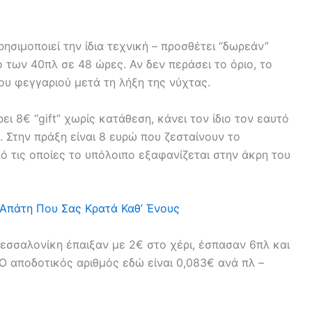
ησιμοποιεί την ίδια τεχνική – προσθέτει “δωρεάν”
 των 40πλ σε 48 ώρες. Αν δεν περάσει το όριο, το
υ φεγγαριού μετά τη λήξη της νύχτας.
ι 8€ “gift” χωρίς κατάθεση, κάνει τον ίδιο τον εαυτό
ς. Στην πράξη είναι 8 ευρώ που ζεσταίνουν το
ό τις οποίες το υπόλοιπο εξαφανίζεται στην άκρη του
Απάτη Που Σας Κρατά Καθ’ Ένους
Θεσσαλονίκη έπαιξαν με 2€ στο χέρι, έσπασαν 6πλ και
Ο αποδοτικός αριθμός εδώ είναι 0,083€ ανά πλ –