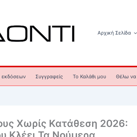
Αρχική Σελίδα
 εκδόσεων
Συγγραφείς
To Καλάθι μου
Θέλω να 
υς Χωρίς Κατάθεση 2026:
υ Κλέει Τα Νούμερα