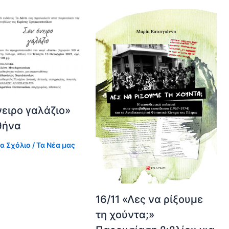
ειρο γαλάζιο»
θήνα
α Σχόλιο
/
Τα Νέα μας
16/11 «Λες να ρίξουμε
τη χούντα;»