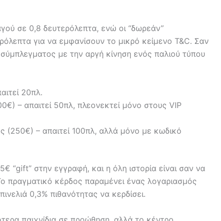
αγού σε 0,8 δευτερόλεπτα, ενώ οι “δωρεάν”
ρόλεπτα για να εμφανίσουν το μικρό κείμενο T&C. Σαν
 σύμπλεγματος με την αργή κίνηση ενός παλιού τύπου
αιτεί 20πλ.
0€) – απαιτεί 50πλ, πλεονεκτεί μόνο στους VIP
 (250€) – απαιτεί 100πλ, αλλά μόνο με κωδικό
 “gift” στην εγγραφή, και η όλη ιστορία είναι σαν να
 Το πραγματικό κέρδος παραμένει ένας λογαριασμός
πινελιά 0,3% πιθανότητας να κερδίσει.
τερα παιχνίδια σε προώθηση, αλλά το κέντρο