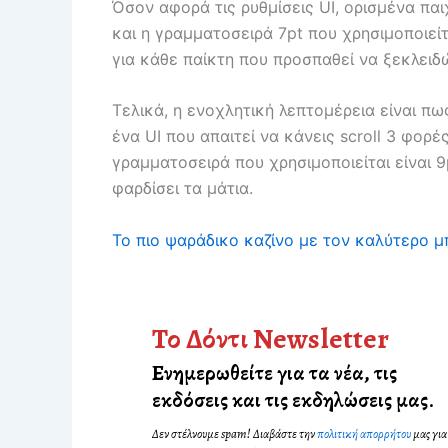
Όσον αφορά τις ρυθμίσεις UI, ορισμένα παι
και η γραμματοσειρά 7pt που χρησιμοποιεί
για κάθε παίκτη που προσπαθεί να ξεκλειδ
Τελικά, η ενοχλητική λεπτομέρεια είναι πω
ένα UI που απαιτεί να κάνεις scroll 3 φορές
γραμματοσειρά που χρησιμοποιείται είναι 9p
φαρδίσει τα μάτια.
Το πιο ψαράδικο καζίνο με τον καλύτερο μ
Το Δόντι Newsletter
Ενημερωθείτε για τα νέα, τις
εκδόσεις και τις εκδηλώσεις μας
.
Δεν στέλνουμε spam! Διαβάστε την
πολιτική απορρήτου
μας για