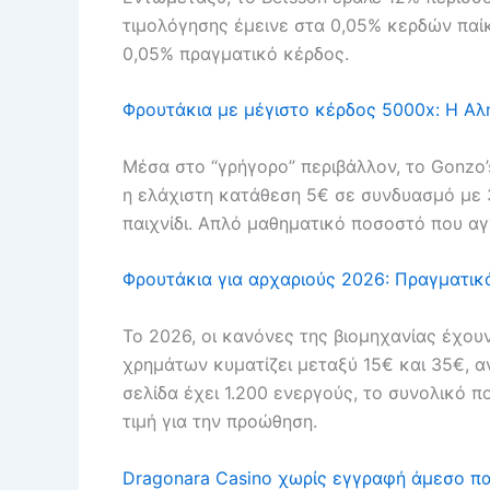
τιμολόγησης έμεινε στα 0,05% κερδών παίκτ
0,05% πραγματικό κέρδος.
Φρουτάκια με μέγιστο κέρδος 5000x: Η Αλ
Μέσα στο “γρήγορο” περιβάλλον, το Gonzo’
η ελάχιστη κατάθεση 5€ σε συνδυασμό με 3
παιχνίδι. Απλό μαθηματικό ποσοστό που αγν
Φρουτάκια για αρχαριούς 2026: Πραγματικ
Το 2026, οι κανόνες της βιομηχανίας έχουν
χρημάτων κυματίζει μεταξύ 15€ και 35€, α
σελίδα έχει 1.200 ενεργούς, το συνολικό π
τιμή για την προώθηση.
Dragonara Casino χωρίς εγγραφή άμεσο πα