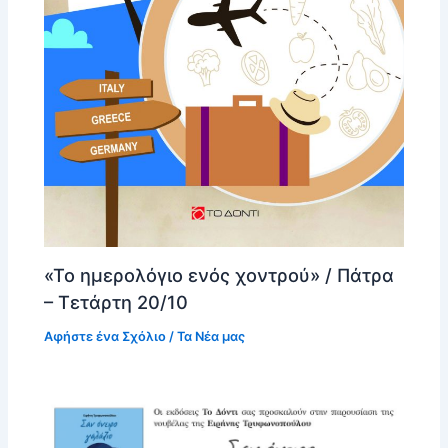
«Το ημερολόγιο ενός χοντρού» / Πάτρα
– Τετάρτη 20/10
Αφήστε ένα Σχόλιο
/
Τα Νέα μας