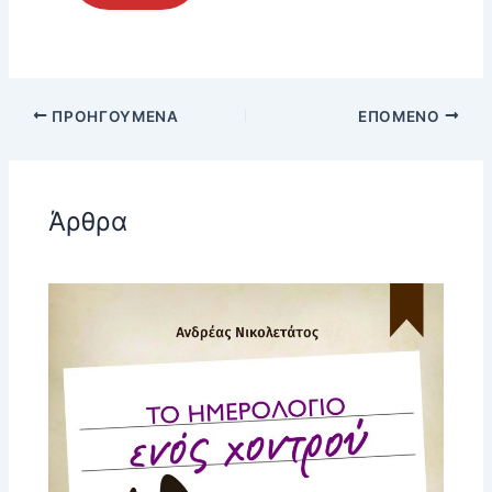
ΠΡΟΗΓΟΎΜΕΝΑ
ΕΠΌΜΕΝΟ
Άρθρα