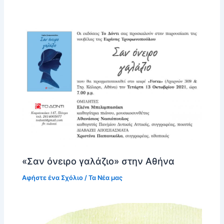
«Σαν όνειρο γαλάζιο» στην Αθήνα
Αφήστε ένα Σχόλιο
/
Τα Νέα μας