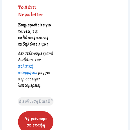
Το Δόντι
Newsletter
Ενημερωθείτε για
τα νέα, τις
εκδόσεις και τις
εκδηλώσεις μας
.
Δεν στέλνουμε spam!
Διαβάστε την
πολιτική
απορρήτου
μας για
περισσότερες
λεπτομέρειες.