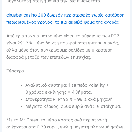
μεγαλύτερη στοίχημα για την ίδια πιθανότητα.
cirusbet casino 200 δωρεάν περιστροφές χωρίς κατάθεση
περιορισμένος χρόνος: το πιο ακριβό ψέμα της αγοράς
Από τρία τυχαία μετρημένα slots, το άθροισμα των RTP
είναι 291,2 % – ένα δείκτη που φαίνεται εντυπωσιακός,
αλλά μόνο όταν συγκρίνουμε σελίδες με μικρότερη
διαφορά μεταξύ των επιπέδων επιτυχίας.
Τέσσερα.
Αναλυτικό σύστημα: 1 επίπεδο volatility +
3 χρόνος εκκίνησης = 4 βήματα.
Σταθερότητα RTP: 95 % – 98 % ανά μηχανή.
Μέγιστο κέρδος: 2500 ευρώ ανά 5 € στοίχημα.
Με το Mr Green, το μέσο κόστος ανά περιστροφή
ανέρχεται στα 0,20 ευρώ, ενώ η μέγιστη πληρωμή φτάνει