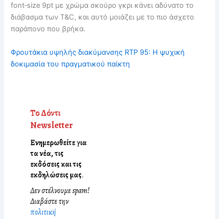
font‑size 9pt με χρώμα σκούρο γκρι κάνει αδύνατο το
διάβασμα των T&C, και αυτό μοιάζει με το πιο άσχετο
παράπονο που βρήκα.
Φρουτάκια υψηλής διακύμανσης RTP 95: Η ψυχική
δοκιμασία του πραγματικού παίκτη
Το Δόντι
Newsletter
Ενημερωθείτε για
τα νέα, τις
εκδόσεις και τις
εκδηλώσεις μας
.
Δεν στέλνουμε spam!
Διαβάστε την
πολιτική