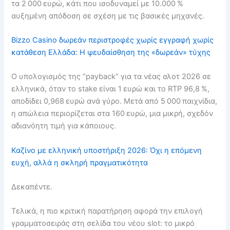
τα 2 000 ευρώ, κάτι που ισοδυναμεί με 10.000 %
αυξημένη απόδοση σε σχέση με τις βασικές μηχανές.
Bizzo Casino δωρεάν περιστροφές χωρίς εγγραφή χωρίς
κατάθεση Ελλάδα: Η ψευδαίσθηση της «δωρεάν» τύχης
Ο υπολογισμός της “payback” για τα νέας σλοτ 2026 σε
ελληνικά, όταν το stake είναι 1 ευρώ και το RTP 96,8 %,
αποδίδει 0,968 ευρώ ανά γύρο. Μετά από 5 000 παιχνίδια,
η απώλεια περιορίζεται στα 160 ευρώ, μια μικρή, σχεδόν
αδιανόητη τιμή για κάποιους.
Καζίνο με ελληνική υποστήριξη 2026: Όχι η επόμενη
ευχή, αλλά η σκληρή πραγματικότητα
Δεκαπέντε.
Τελικά, η πιο κριτική παρατήρηση αφορά την επιλογή
γραμματοσειράς στη σελίδα του νέου slot: το μικρό