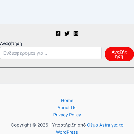
Αναζήτηση
Αναζήτ
ηση
Home
About Us
Privacy Policy
Copyright © 2026 | Υποστήριξη από
Θέμα Astra για το
WordPress