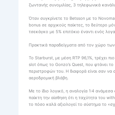
ζωντανής συνομιλίας, 3 τηλεφωνικά κανάλι
Όταν συγκρίνετε το Betsson με το Novomat
bonus σε αρχικούς παίκτες, το δεύτερο μό
τσεκάγκο με 5% επιτόκιο έναντι ενός λογα
Πρακτικά παραδείγματα από τον χώρο των 
Το Starburst, με μέση RTP 96,1%, τρέχει πι
slot όπως το Gonzo’s Quest, που φτάνει το
περιστροφών του. Η διαφορά είναι σαν να 
αεροδρομική βλάβη.
Με το ίδιο λογικό, η αναλογία 1:4 ανάμεσα
παίκτη την αίσθηση ότι η ταχύτητα του wit
το πόσο καλά αξιολογεί το σύστημα το «σχ