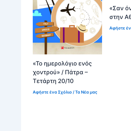
«Σαν όν
στην Α
Αφήστε έν
«Το ημερολόγιο ενός
χοντρού» / Πάτρα –
Τετάρτη 20/10
Αφήστε ένα Σχόλιο
/
Τα Νέα μας