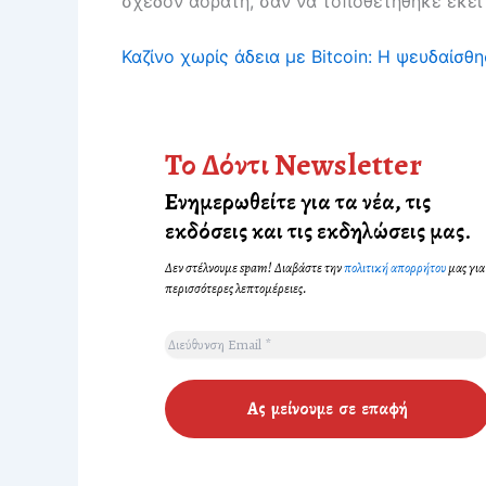
σχεδόν αόρατη, σαν να τοποθετήθηκε εκεί 
Καζίνο χωρίς άδεια με Bitcoin: Η ψευδαίσ
Το Δόντι Newsletter
Ενημερωθείτε για τα νέα, τις
εκδόσεις και τις εκδηλώσεις μας
.
Δεν στέλνουμε spam! Διαβάστε την
πολιτική απορρήτου
μας για
περισσότερες λεπτομέρειες.