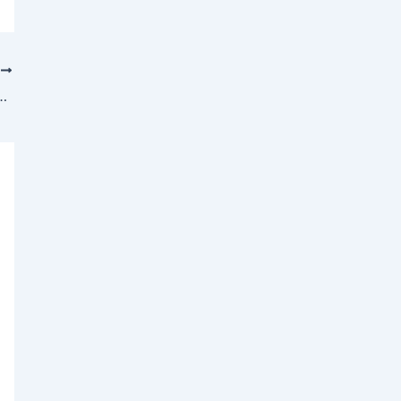
Ο
 εγγραφής 2026: Χαρτοχτύπημα χωρίς παραμύθια