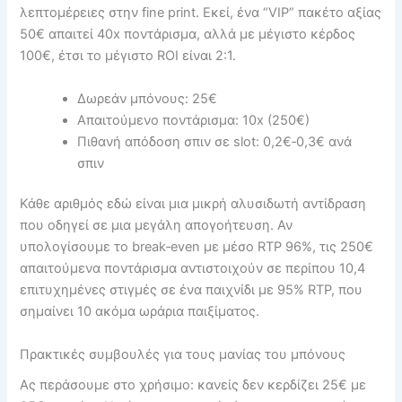
λεπτομέρειες στην fine print. Εκεί, ένα “VIP” πακέτο αξίας
50€ απαιτεί 40x ποντάρισμα, αλλά με μέγιστο κέρδος
100€, έτσι το μέγιστο ROI είναι 2:1.
Δωρεάν μπόνους: 25€
Απαιτούμενο ποντάρισμα: 10x (250€)
Πιθανή απόδοση σπιν σε slot: 0,2€‑0,3€ ανά
σπιν
Κάθε αριθμός εδώ είναι μια μικρή αλυσιδωτή αντίδραση
που οδηγεί σε μια μεγάλη απογοήτευση. Αν
υπολογίσουμε το break‑even με μέσο RTP 96%, τις 250€
απαιτούμενα ποντάρισμα αντιστοιχούν σε περίπου 10,4
επιτυχημένες στιγμές σε ένα παιχνίδι με 95% RTP, που
σημαίνει 10 ακόμα ωράρια παιξίματος.
Πρακτικές συμβουλές για τους μανίας του μπόνους
Ας περάσουμε στο χρήσιμο: κανείς δεν κερδίζει 25€ με