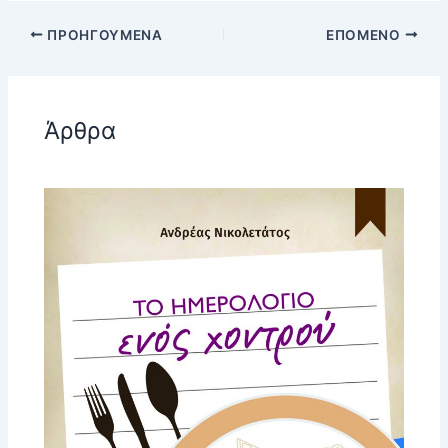
ΠΡΟΗΓΟΎΜΕΝΑ
ΕΠΌΜΕΝΟ
Άρθρα