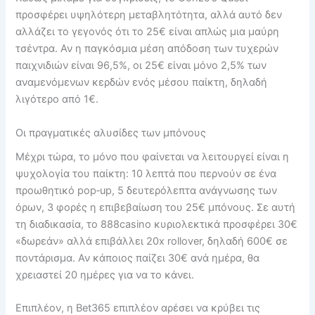
προσφέρει υψηλότερη μεταβλητότητα, αλλά αυτό δεν
αλλάζει το γεγονός ότι το 25€ είναι απλώς μια μαύρη
τσέντρα. Αν η παγκόσμια μέση απόδοση των τυχερών
παιχνιδιών είναι 96,5%, οι 25€ είναι μόνο 2,5% των
αναμενόμενων κερδών ενός μέσου παίκτη, δηλαδή
λιγότερο από 1€.
Οι πραγματικές αλυσίδες των μπόνους
Μέχρι τώρα, το μόνο που φαίνεται να λειτουργεί είναι η
ψυχολογία του παίκτη: 10 λεπτά που περνούν σε ένα
προωθητικό pop‑up, 5 δευτερόλεπτα ανάγνωσης των
όρων, 3 φορές η επιβεβαίωση του 25€ μπόνους. Σε αυτή
τη διαδικασία, το 888casino κυριολεκτικά προσφέρει 30€
«δωρεάν» αλλά επιβάλλει 20x rollover, δηλαδή 600€ σε
ποντάρισμα. Αν κάποιος παίζει 30€ ανά ημέρα, θα
χρειαστεί 20 ημέρες για να το κάνει.
Επιπλέον, η Bet365 επιπλέον αρέσει να κρύβει τις