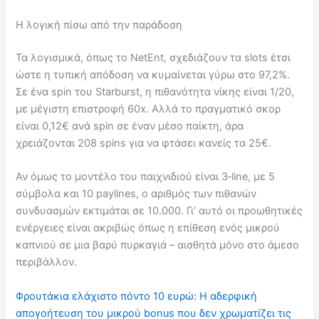
Η λογική πίσω από την παράδοση
Τα λογισμικά, όπως το NetEnt, σχεδιάζουν τα slots έτσι
ώστε η τυπική απόδοση να κυμαίνεται γύρω στο 97,2%.
Σε ένα spin του Starburst, η πιθανότητα νίκης είναι 1/20,
με μέγιστη επιστροφή 60x. Αλλά το πραγματικό σκορ
είναι 0,12€ ανά spin σε έναν μέσο παίκτη, άρα
χρειάζονται 208 spins για να φτάσει κανείς τα 25€.
Αν όμως το μοντέλο του παιχνιδιού είναι 3‑line, με 5
σύμβολα και 10 paylines, ο αριθμός των πιθανών
συνδυασμών εκτιμάται σε 10.000. Γι’ αυτό οι προωθητικές
ενέργειες είναι ακριβώς όπως η επίθεση ενός μικρού
καπνιού σε μια βαρύ πυρκαγιά – αισθητά μόνο στο άμεσο
περιβάλλον.
Φρουτάκια ελάχιστο πόντο 10 ευρώ: Η αδερφική
απογοήτευση του μικρού bonus που δεν χρωματίζει τις