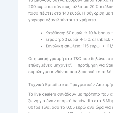
Τα μπόνους συχνά κρύβουν μικρά τυπικά τ
200 ευρώ σε πόντους, αλλά με 20 % στέλπι
ποσό πέφτει στα 140 ευρώ. Η σύγκριση με τ
γρήγορα εξαντλούνται τα χρήματα.
Κατάθεση: 50 ευρώ → 10 % bonus 
Στροφή: 30 ευρώ → 5 % cashback 
Συνολική απώλεια: 115 ευρώ → 111
Or η μικρή γραμμή στα Τ&C που δηλώνει ότ
επιλεγμένες μηχανές”. Η προτίμηση για Sta
σύμπλεγμα κινδύνου που ξεπερνά το απλό 
Τεχνικά Εμπόδια και Πραγματικές Αποτιμή
Τα live dealers συνάδουν με πρότυπα που α
ζώνη για έναν επαρκή bandwidth στα 5 Mbps
60 fps είναι όσο το 0,05 ευρώ ανά ώρα για 