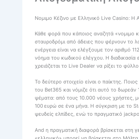
Νομιμο Κέζινο με Ελληνικό Live Casino: 
Κάθε φορά που κάποιος αναζητά «νομιμο καζ
σταυροδρόμι από άδειες που φέρνουν το λ
ενέργεια είναι να ελέγξουμε τον αριθμό 112
νόημα του κωδικού ελέγχου. Η διαδικασία 
χρειάζεται το Live Dealer να ρίξει το φύλλ
Το δεύτερο στοιχείο είναι ο παίκτης. Ποιο
του Bet365 και νόμιζε ότι αυτό το δωρεάν 1
ψέματα: από τους 10.000 νέους χρήστες, 
100 ευρώ σε ένα μήνα. Η σύγκριση με το St
ψευδείς ελπίδες, ενώ το πραγματικό jackp
And η πραγματική διαφορά βρίσκεται στη γ
«ελληνικό» μπορεί να βρίσκεται στο Μάλτα