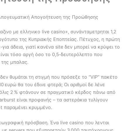
Η Απογευματική Απογοήτευση της Προώθησης
ινο με ελληνικο live casino», συνάνταμετρηται 1,2
ογότυπο της Κυπριακής Εποπτείας. Πέτυχος, η πρώτη
‑για άδεια, γιατί κανένα site δεν μπορεί να κρύψει το
είναι τόσο αργή όσο το 0,5‑δευτερόλεπτο που
ο της μπαλας.
ς δεν θυμάται τη στιγμή που πρόσεξε το “VIP” πακέτο
0 ευρώ θα του έδινε φτερά; Οι αριθμοί δε λένε
μόλις 2 % φτάνουν σε πραγματικό κέρδος πάνω από
arburst είναι προφανής – τα αστεράκια τυλίγουν
ot παραμένει κρυμμένο.
εωγραφική πρόσβαση. Ένα live casino που λενται
, με servers που εξυπηρετούν 3 000 ταυτόχρονους