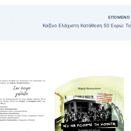
ΕΠΌΜΕΝ