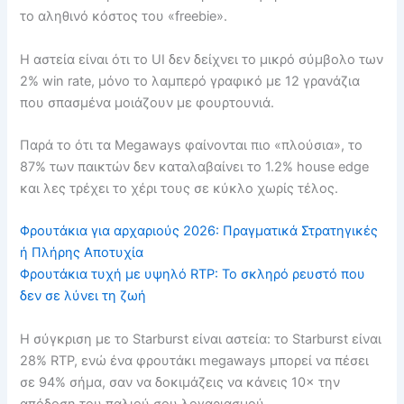
το αληθινό κόστος του «freebie».
Η αστεία είναι ότι το UI δεν δείχνει το μικρό σύμβολο των
2% win rate, μόνο το λαμπερό γραφικό με 12 γρανάζια
που σπασμένα μοιάζουν με φουρτουνιά.
Παρά το ότι τα Megaways φαίνονται πιο «πλούσια», το
87% των παικτών δεν καταλαβαίνει το 1.2% house edge
και λες τρέχει το χέρι τους σε κύκλο χωρίς τέλος.
Φρουτάκια για αρχαριούς 2026: Πραγματικά Στρατηγικές
ή Πλήρης Αποτυχία
Φρουτάκια τυχή με υψηλό RTP: Το σκληρό ρευστό που
δεν σε λύνει τη ζωή
Η σύγκριση με το Starburst είναι αστεία: το Starburst είναι
28% RTP, ενώ ένα φρουτάκι megaways μπορεί να πέσει
σε 94% σήμα, σαν να δοκιμάζεις να κάνεις 10× την
απόδοση του παλιού σου λογαριασμού.