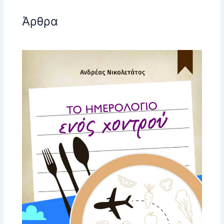
Άρθρα