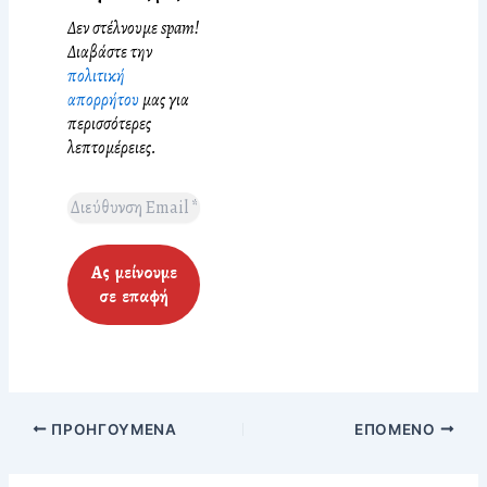
Δεν στέλνουμε spam!
Διαβάστε την
πολιτική
απορρήτου
μας για
περισσότερες
λεπτομέρειες.
ΠΡΟΗΓΟΎΜΕΝΑ
ΕΠΌΜΕΝΟ