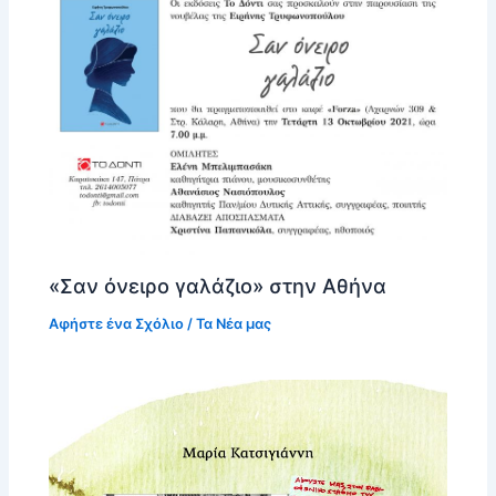
«Σαν όνειρο γαλάζιο» στην Αθήνα
Αφήστε ένα Σχόλιο
/
Τα Νέα μας