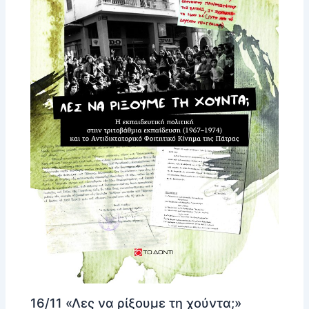
16/11 «Λες να ρίξουμε τη χούντα;»