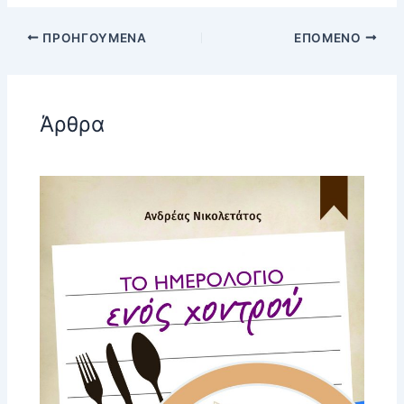
ΠΡΟΗΓΟΎΜΕΝΑ
ΕΠΌΜΕΝΟ
Άρθρα