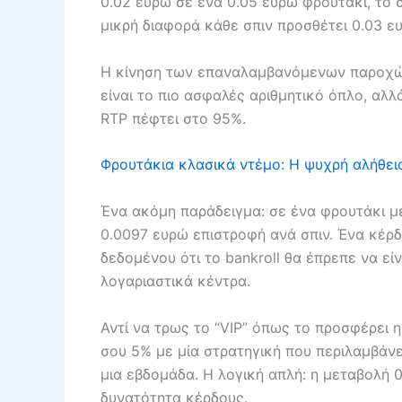
0.02 ευρώ σε ένα 0.05 ευρώ φρουτάκι, το 
μικρή διαφορά κάθε σπιν προσθέτει 0.03 ε
Η κίνηση των επαναλαμβανόμενων παροχών 
είναι το πιο ασφαλές αριθμητικό όπλο, αλλ
RTP πέφτει στο 95%.
Φρουτάκια κλασικά ντέμο: Η ψυχρή αλήθει
Ένα ακόμη παράδειγμα: σε ένα φρουτάκι μ
0.0097 ευρώ επιστροφή ανά σπιν. Ένα κέρδ
δεδομένου ότι το bankroll θα έπρεπε να εί
λογαριαστικά κέντρα.
Αντί να τρως το “VIP” όπως το προσφέρει η
σου 5% με μία στρατηγική που περιλαμβάνε
μια εβδομάδα. Η λογική απλή: η μεταβολή 0
δυνατότητα κέρδους.