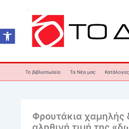
Μετάβαση
στο
περιεχόμενο
Ανοίξτε τη γραμμή εργαλείων
Το βιβλιοπωλείο
Τα Νέα μας
Κατάλογος
Φρουτάκια χαμηλής 
αληθινή τιμή της «δ