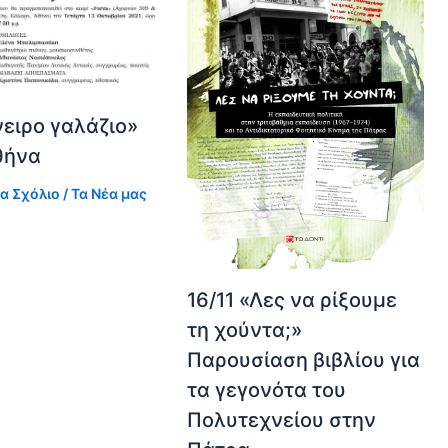
ειρο γαλάζιο»
θήνα
α Σχόλιο
/
Τα Νέα μας
16/11 «Λες να ρίξουμε
τη χούντα;»
Παρουσίαση βιβλίου για
τα γεγονότα του
Πολυτεχνείου στην