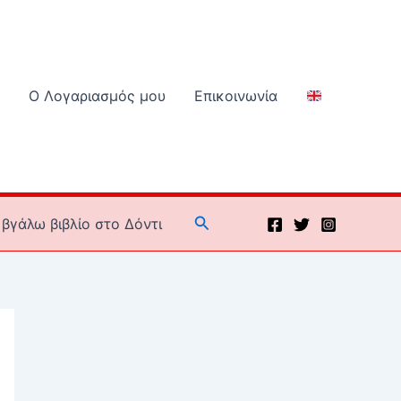
Ο Λογαριασμός μου
Επικοινωνία
Αναζήτηση
βγάλω βιβλίο στο Δόντι