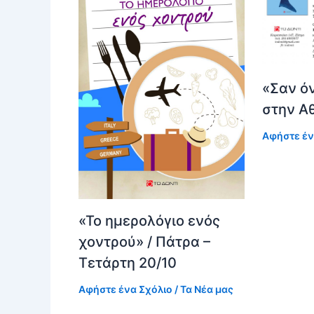
«Σαν όν
στην Α
Αφήστε έν
«Το ημερολόγιο ενός
χοντρού» / Πάτρα –
Τετάρτη 20/10
Αφήστε ένα Σχόλιο
/
Τα Νέα μας