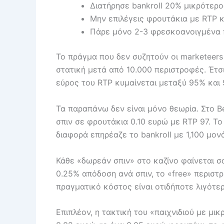
Διατήρησε bankroll 20% μικρότερο
Μην επιλέγεις φρουτάκια με RTP 
Πάρε μόνο 2-3 φρεσκοανοιγμένα 
Το πράγμα που δεν συζητούν οι marketeers
στατική μετά από 10.000 περιστροφές. Έτσι
εύρος του RTP κυμαίνεται μεταξύ 95% και
Τα παραπάνω δεν είναι μόνο θεωρία. Στο 
σπιν σε φρουτάκια 0.10 ευρώ με RTP 97. Το
διαφορά επηρέαζε το bankroll με 1,100 μον
Κάθε «δωρεάν σπιν» στο καζίνο φαίνεται σα
0.25% απόδοση ανά σπιν, το «free» περιστ
πραγματικό κόστος είναι οτιδήποτε λιγότε
Επιπλέον, η τακτική του «παιχνιδιού με μικ