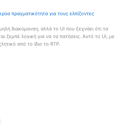
κρύα πραγματικότητα για τους ελπίζοντες
μηλή διακύμανση, αλλά το UI που ξεχνάει ότι τα
αι ζεμπέ λογική για να τα πατήσεις. Αυτό το UI, με
λητικό από το ίδιο το RTP.