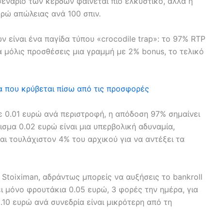
σενάριο των κερδών φαίνεται πιο ελκυστικό, αλλά η
υρώ απώλειας ανά 100 σπιν.
είναι ένα παγίδα τύπου «crocodile trap»: το 97% RTP
ά μόλις προσθέσεις μια γραμμή με 2% bonus, το τελικό
α που κρύβεται πίσω από τις προσφορές
ε 0.01 ευρώ ανά περιστροφή, η απόδοση 97% σημαίνει
ισμα 0.02 ευρώ είναι μια υπερβολική αδυναμία,
ναι τουλάχιστον 4% του αρχικού για να αντέξει τα
 Stoiximan, αδράντως μπορείς να αυξήσεις το bankroll
ι μόνο φρουτάκια 0.05 ευρώ, 3 φορές την ημέρα, για
.10 ευρώ ανά συνεδρία είναι μικρότερη από τη