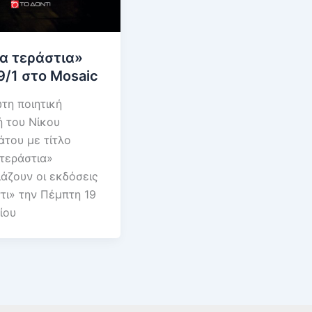
α τεράστια»
9/1 στο Mosaic
τη ποιητική
 του Νίκου
του με τίτλο
τεράστια»
άζουν οι εκδόσεις
τι» την Πέμπτη 19
ίου