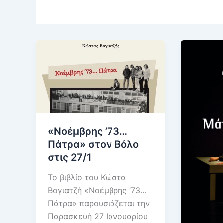
«Νοέμβρης ’73…
Πάτρα» στον Βόλο
στις 27/1
Το βιβλίο του Κώστα
Βογιατζή «Νοέμβρης ’73…
Πάτρα» παρουσιάζεται την
Παρασκευή 27 Ιανουαρίου