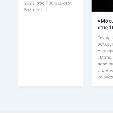
2023, στις 7.00 μ.μ. στον
Βόλο. Η […]
«Μάτι
στις 1
Την πρώ
συλλογή
Λυμπερά
«Μάτια 
παρουσι
«Το Δόν
Ιανουαρ