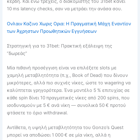
κέρδη. Και ενώ τρέχεις, ο διακομιστής του 31bet κάνει
10 ms latency checks, σαν να μετράει την ανάσα σου.
Ονλαιν Καζινο Χωρις Ορια: Η Πραγματική Μάχη Εναντίον
των Άχρηστων Προωθητικών Εγγυήσεων
Στρατηγική για το 31bet: Πρακτική εξάλειψη της
“δωρεάς”
Μία πιθανή προσέγγιση είναι να επιλέξετε slots με
χαμηλή μεταβλητότητα (π.χ., Book of Dead) που δίνουν
μικρότερες, αλλά πιο συχνές νίκες, ώστε το wagering να
καλύπτεται γρηγορότερα. Ένα μοντέλο 5 % επιτυχίας σε
κάθε spin δίνει 10 πραγματικές νίκες από 200 spins, που
ισοδυναμούν με 5 € ανά νίκη — συνολικά 50 € προτού
φτάσετε το όριο withdrawal.
Αντίθετα, η υψηλή μεταβλητότητα του Gonzo’s Quest
μπορεί να αποδώσει 1 000 € σε μία νίκη, αλλά η