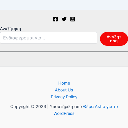
Αναζήτηση
Αναζήτ
ηση
Home
About Us
Privacy Policy
Copyright © 2026 | Υποστήριξη από
Θέμα Astra για το
WordPress