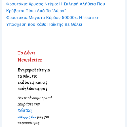
Φρουτάκια Χρυσός Ντέμο: Η Σκληρή Αλήθεια Που
Κρύβεται Πίσω Από Τα “Δώρα”
Φρουτάκια Μεγιστο Κέρδος 50000x: Η Ψεύτικη
Υπόσχεση που Κάθε Παίκτης Δε Θέλει
Το Δόντι
Newsletter
Ενημερωθείτε για
τα νέα, τις
εκδόσεις και τις
εκδηλώσεις μας
.
Δεν στέλνουμε spam!
Διαβάστε την
πολιτική
απορρήτου
μας για
περισσότερες