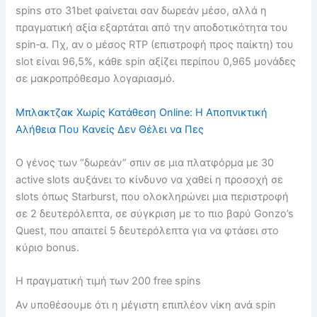
spins στο 31bet φαίνεται σαν δωρεάν μέσο, αλλά η
πραγματική αξία εξαρτάται από την αποδοτικότητα του
spin‑α. Πχ, αν ο μέσος RTP (επιστροφή προς παίκτη) του
slot είναι 96,5%, κάθε spin αξίζει περίπου 0,965 μονάδες
σε μακροπρόθεσμο λογαριασμό.
Μπλακτζακ Χωρίς Κατάθεση Online: Η Αποπνικτική
Αλήθεια Που Κανείς Δεν Θέλει να Πες
Ο γένος των “δωρεάν” σπιν σε μια πλατφόρμα με 30
active slots αυξάνει το κίνδυνο να χαθεί η προσοχή σε
slots όπως Starburst, που ολοκληρώνει μια περιστροφή
σε 2 δευτερόλεπτα, σε σύγκριση με το πιο βαρύ Gonzo’s
Quest, που απαιτεί 5 δευτερόλεπτα για να φτάσει στο
κύριο bonus.
Η πραγματική τιμή των 200 free spins
Αν υποθέσουμε ότι η μέγιστη επιπλέον νίκη ανά spin