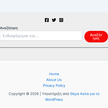
Αναζήτηση
Αναζήτ
ηση
Home
About Us
Privacy Policy
Copyright © 2026 | Υποστήριξη από
Θέμα Astra για το
WordPress