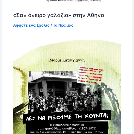
«Σαν όνειρο γαλάζιο» στην Αθήνα
Αφήστε ένα Σχόλιο
/
Τα Νέα μας