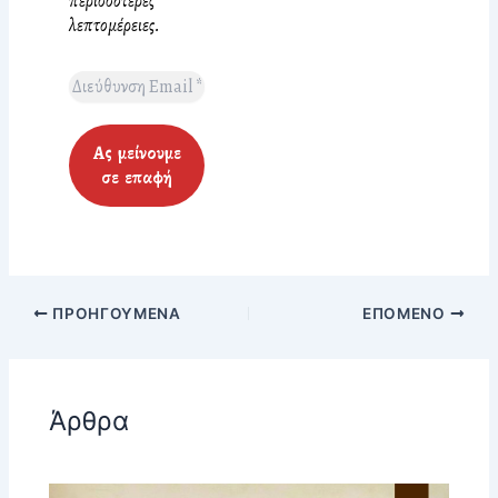
περισσότερες
λεπτομέρειες.
ΠΡΟΗΓΟΎΜΕΝΑ
ΕΠΌΜΕΝΟ
Άρθρα