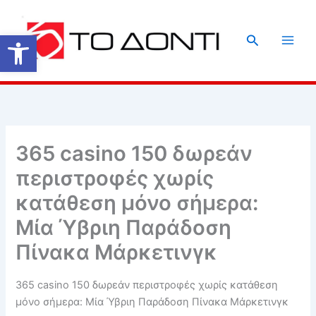
Μετάβαση
στο
Ανοίξτε τη γραμμή εργαλείων
Αναζήτηση
περιεχόμενο
365 casino 150 δωρεάν
περιστροφές χωρίς
κατάθεση μόνο σήμερα:
Μία Ύβριη Παράδοση
Πίνακα Μάρκετινγκ
365 casino 150 δωρεάν περιστροφές χωρίς κατάθεση
μόνο σήμερα: Μία Ύβριη Παράδοση Πίνακα Μάρκετινγκ