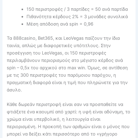
150 περιστροφές / 3 παρτίδες = 50 ανά παρτίδα
Πιθανότητα κέρδους 2% = 3 μονάδες συνολικά
Μέση απόδοση ανά spin = 0,96
Τα 888casino, Bet365, και LeoVegas παίζουν την ίδια
ταινία, απλώς με διαφορετικές υπότιτλους. Στην
προσέγγιση του LeoVegas, οι 150 περιστροφές
περιλαμβάνουν περιορισμούς στο μέγιστο κέρδος ανά
spin – 0,5x του αρχικού στο max win. Όμως, σε αντίθεση
με τις 300 περιστροφές του παρόμοιου παρόχου, η
πραγματική διαφορά είναι η τιμή που πληρώνετε για την
άσυλο.
Κάθε δωρεάν περιστροφή είναι σαν να προσπαθείτε να
φτιάξετε ένα καουμπί από χαρτί: η υφή είναι αδύναμη, το
χρώμα είναι υπερβολικό, η λειτουργία είναι
περιορισμένη. Η προκοπή των αριθμών είναι ο μόνος που
μπορεί να δείξει κάτι περισσότερο από το «γρήγορο